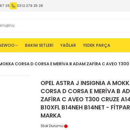
67 35
0312 278 25 28
AEWOO
BAKIM SETLERİ
YAĞLAR
YEDEK PARÇA
 MOKKA CORSA D CORSA E MERİVA B ADAM ZAFİRA C AVEO T300 
OPEL ASTRA J INSIGNIA A MOK
CORSA D CORSA E MERİVA B A
ZAFİRA C AVEO T300 CRUZE A1
B10XFL B14NEH B14NET - FİTPA
MARKA
Stok Durumu
: