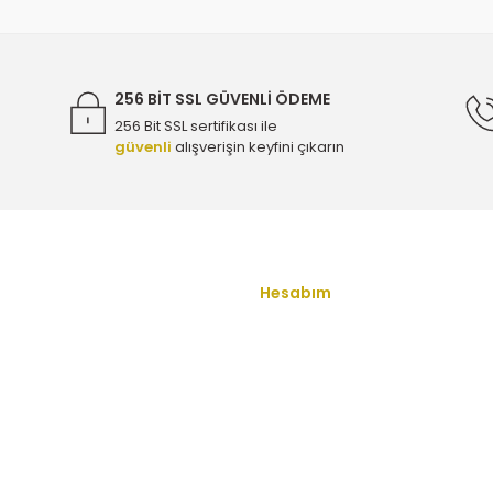
1.4 Benzinli Oksijen Sensörü - FAE 77762 - 12663317
4.000,00 TL
256 BİT SSL GÜVENLİ ÖDEME
256 Bit SSL sertifikası ile
güvenli
alışverişin keyfini çıkarın
 - 12663317
Opel Astra H Arka Kapı Gergisi (Limitörü) - 
Gönder
450,00 TL
 12663317
Opel Astra K 1.4 Benzinli Oksijen Sensörü - FA
Hesabım
u
Yeni Üyelik
4.000,00 TL
Üye Girişi
ş Sözleşmesi
Şifremi Unuttum
650236 - 55566095 - 5650383
Opel Zafira C 1.6 Dizel Üst
enlik
İletişim
ullari
Havale Bildirim Formu