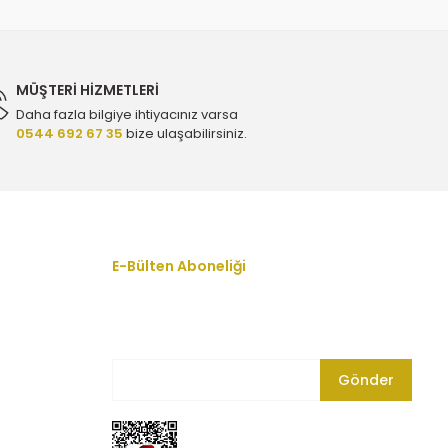
MÜŞTERİ HİZMETLERİ
Daha fazla bilgiye ihtiyacınız varsa
0544 692 67 35
bize ulaşabilirsiniz.
YTT Y2321 - 13107851
E 77762 - 12663317
E-Bülten Aboneliği
En yeni fırsat, indirim ve kampanyalardan
haberdar olmak için bültenimize kayıt olun.
Gönder
 Kapak Contası - Elring 811.670 - 55571587