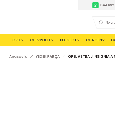
0544 692 
OPEL
CHEVROLET
PEUGEOT
CITROEN
D
Anasayfa
YEDEK PARÇA
OPEL ASTRA J INSIGNIA A