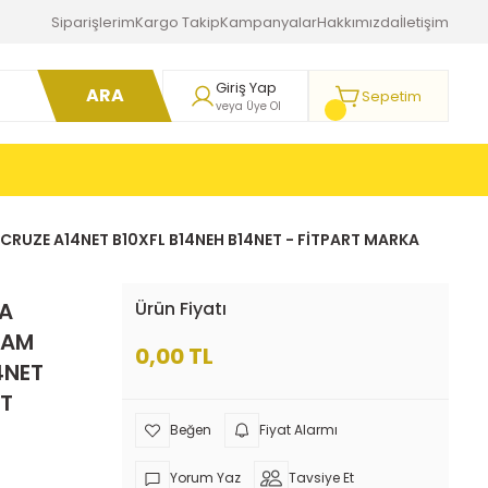
Siparişlerim
Kargo Takip
Kampanyalar
Hakkımızda
İletişim
Giriş Yap
ARA
Sepetim
veya Üye Ol
CRUZE A14NET B10XFL B14NEH B14NET - FİTPART MARKA
KA
Ürün Fiyatı
DAM
0,00 TL
4NET
RT
Fiyat Alarmı
Yorum Yaz
Tavsiye Et