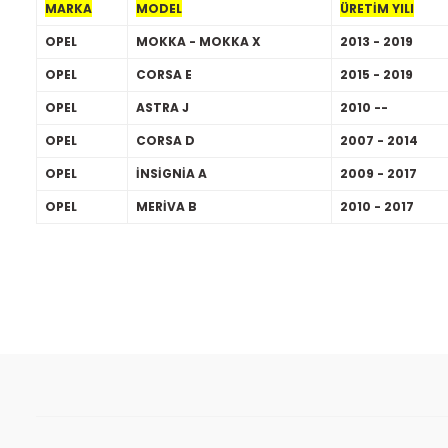
MARKA
MODEL
ÜRETİM YILI
OPEL
MOKKA - MOKKA X
2013 - 2019
OPEL
CORSA E
2015 - 2019
OPEL
ASTRA J
2010 --
OPEL
CORSA D
2007 - 2014
OPEL
İNSİGNİA A
2009 - 2017
OPEL
MERİVA B
2010 - 2017
Bu ürünün fiyat bilgisi, resim, ürün açıklamalarında ve diğer kon
Görüş ve önerileriniz için teşekkür ederiz.
Ürün resmi kalitesiz, bozuk veya görüntülenemiyor.
Ürün açıklamasında eksik bilgiler bulunuyor.