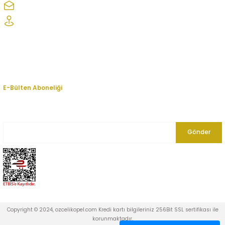
ozcelikopelcom@gmail.com
Şaşmaz Oto Sanayi Sitesi 1. Cd. 2530. Sk. No:39 Etimesgut/ Ankara
Kurumsal
Hesabım
E-Bülten Aboneliği
En yeni fırsat, indirim ve kampanyalardan haberdar olmak için bültenimize
kayıt olun.
Gönder
Copyright © 2024, ozcelikopel.com Kredi kartı bilgileriniz 256Bit SSL sertifikası ile
korunmaktadır.