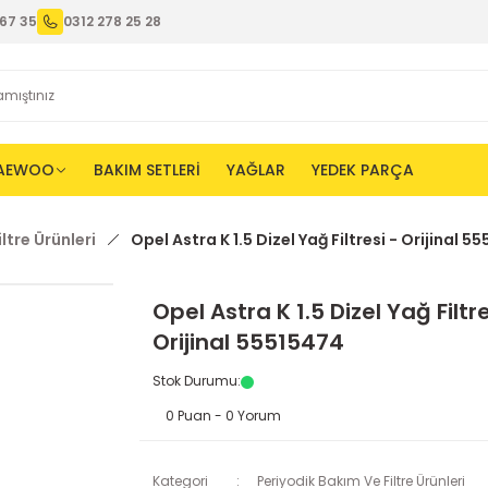
67 35
0312 278 25 28
AEWOO
BAKIM SETLERİ
YAĞLAR
YEDEK PARÇA
ltre Ürünleri
Opel Astra K 1.5 Dizel Yağ Filtresi - Orijinal 5
Opel Astra K 1.5 Dizel Yağ Filtre
Orijinal 55515474
Stok Durumu
:
0 Puan - 0 Yorum
Kategori
Periyodik Bakım Ve Filtre Ürünleri