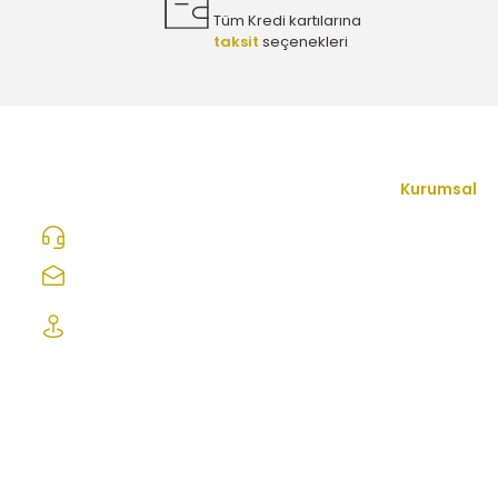
Tüm Kredi kartılarına
taksit
seçenekleri
Opel Signum 1.8 Benzinli Yağ Filtresi Eurorepar - 650172
245,00 TL
Opel Mokka / Mokka X 1.4 Benzinli Yağ Filtresi Eurorepa
Kurumsal
İletişim Form
0312 278 25 28
245,00 TL
Hakkımızda
ozcelikopelcom@gmail.com
Mesafeli Satı
Şaşmaz Oto Sanayi Sitesi 1. Cd. 2530. Sk.
Opel Meriva A 1.4 Benzinli Yağ Filtresi Eurorepar - 65017
No:39 Etimesgut/ Ankara
Gizlilik ve Güv
İptal İade Koş
245,00 TL
Kişisel Veriler
Sıkça Sorulan
Opel Insignia A 1.4 Benzinli Yağ Filtresi Eurorepar - 6501