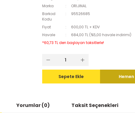
Marka
ORIJINAL
Barkod
95526685
Kodu
Fiyat
600,00 TL + KDV
Havale
684,00 TL (%5,00 havale indirimi)
*60,73 TL den başlayan taksitlerle!
Sepete Ekle
Hemen 
Yorumlar (0)
Taksit Seçenekleri