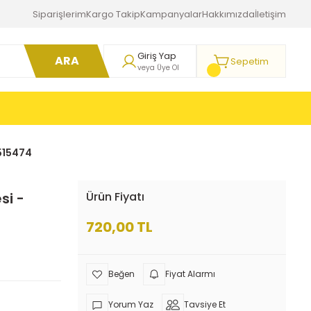
Siparişlerim
Kargo Takip
Kampanyalar
Hakkımızda
İletişim
Giriş Yap
ARA
Sepetim
veya Üye Ol
5515474
si -
Ürün Fiyatı
720,00 TL
Fiyat Alarmı
Yorum Yaz
Tavsiye Et