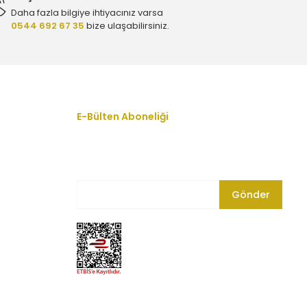
Daha fazla bilgiye ihtiyacınız varsa
0544 692 67 35
bize ulaşabilirsiniz.
 - 650172
ar - 650172
E-Bülten Aboneliği
En yeni fırsat, indirim ve kampanyalardan
haberdar olmak için bültenimize kayıt olun.
Gönder
172
72