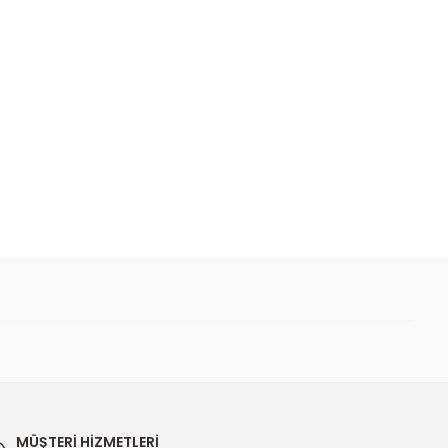
 iletebilirsiniz.
MÜŞTERİ HİZMETLERİ