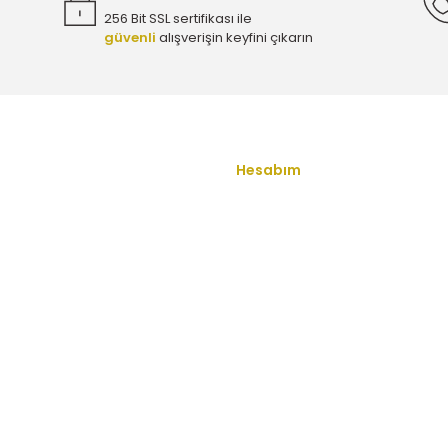
256 Bit SSL sertifikası ile
güvenli
alışverişin keyfini çıkarın
Opel Mokka / Mokka X 1.6 Benzinli Yağ Filtresi Eurorepar
Gönder
245,00 TL
r - 650172
Opel Meriva A 1.6 Benzinli Yağ Filtresi Eurorep
Hesabım
u
Yeni Üyelik
245,00 TL
Üye Girişi
ş Sözleşmesi
Şifremi Unuttum
2
Opel Insignia A 1.6 Benzinli Yağ Filtresi Eurorepar - 650
enlik
İletişim
ullari
Havale Bildirim Formu
245,00 TL
 Politikası
Kargo Takibi
 Sorular
72
Opel Corsa E 1.4 Benzinli Yağ Filtresi Eurorepar - 6501