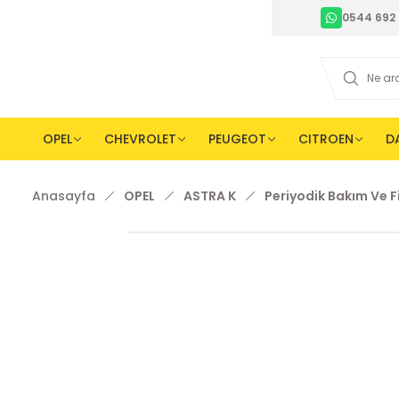
0544 692 
OPEL
CHEVROLET
PEUGEOT
CITROEN
D
Anasayfa
OPEL
ASTRA K
Periyodik Bakım Ve Fi