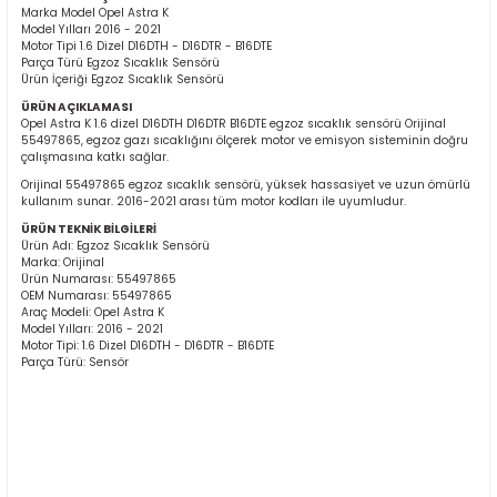
Marka Model Opel Astra K
Model Yılları 2016 - 2021
Motor Tipi 1.6 Dizel D16DTH - D16DTR - B16DTE
Parça Türü Egzoz Sıcaklık Sensörü
Ürün İçeriği Egzoz Sıcaklık Sensörü
ÜRÜN AÇIKLAMASI
Opel Astra K 1.6 dizel D16DTH D16DTR B16DTE egzoz sıcaklık sensörü Orijinal
55497865, egzoz gazı sıcaklığını ölçerek motor ve emisyon sisteminin doğru
çalışmasına katkı sağlar.
ER
Orijinal 55497865 egzoz sıcaklık sensörü, yüksek hassasiyet ve uzun ömürlü
kullanım sunar. 2016-2021 arası tüm motor kodları ile uyumludur.
ÜRÜN TEKNİK BİLGİLERİ
Ürün Adı: Egzoz Sıcaklık Sensörü
Marka: Orijinal
Ürün Numarası: 55497865
OEM Numarası: 55497865
Araç Modeli: Opel Astra K
Model Yılları: 2016 - 2021
Motor Tipi: 1.6 Dizel D16DTH - D16DTR - B16DTE
Parça Türü: Sensör