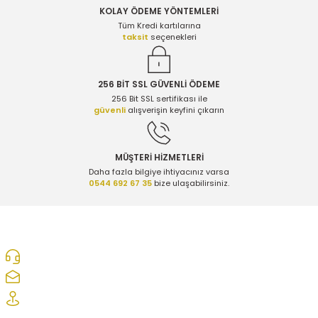
7.500,00 TL
KOLAY ÖDEME YÖNTEMLERİ
Ürün bilgilerinde hatalar bulunuyor.
Tüm Kredi kartılarına
taksit
seçenekleri
Ürün fiyatı diğer sitelerden daha pahalı.
Opel Insignia B Hava Debimetresi - Orijinal 22752508
Bu ürüne benzer farklı alternatifler olmalı.
256 BİT SSL GÜVENLİ ÖDEME
256 Bit SSL sertifikası ile
5.000,00 TL
güvenli
alışverişin keyfini çıkarın
Chevrolet Captiva C140 Hava Debimetresi - Orijinal 22752508
Gönder
MÜŞTERİ HİZMETLERİ
Daha fazla bilgiye ihtiyacınız varsa
0544 692 67 35
bize ulaşabilirsiniz.
5.000,00 TL
Opel Insignia B 1.6 Dizel Turbo Selenoid Valfi - Orijinal 55599948
0312 278 25 28
ozcelikopelcom@gmail.com
4.900,00 TL
Şaşmaz Oto Sanayi Sitesi 1. Cd. 2530. Sk. No:39 Etimesgut/ Ankara