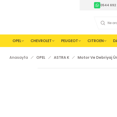
0544 692 
OPEL
CHEVROLET
PEUGEOT
CITROEN
D
Anasayfa
OPEL
ASTRA K
Motor Ve Debriyaj Ür