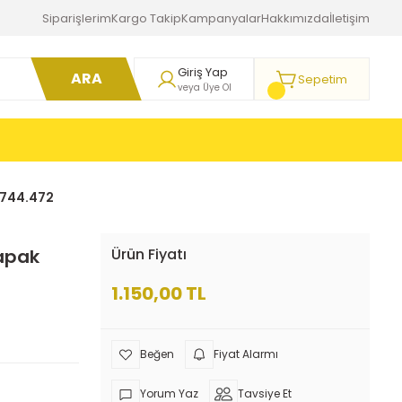
Siparişlerim
Kargo Takip
Kampanyalar
Hakkımızda
İletişim
Giriş Yap
ARA
Sepetim
veya Üye Ol
g 744.472
Kapak
Ürün Fiyatı
1.150,00 TL
Fiyat Alarmı
Yorum Yaz
Tavsiye Et