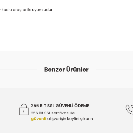
 kodlu araçlar ile uyumludur.
ularda yetersiz gördüğünüz noktaları öneri formunu kullanarak tarafımıza
Bu ürüne ilk yorumu siz yapın!
Benzer Ürünler
Yorum Yaz
0 - 55571587
Opel Astra K 1.6 Dizel Üst Kapak Contası - 
1.295,00 TL
256 BİT SSL GÜVENLİ ÖDEME
256 Bit SSL sertifikası ile
güvenli
alışverişin keyfini çıkarın
 - Orijinal 55574768 - 664295