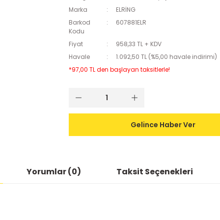
Marka
ELRİNG
Barkod
607881ELR
Kodu
Fiyat
958,33 TL + KDV
Havale
1.092,50 TL (%5,00 havale indirimi)
*97,00 TL den başlayan taksitlerle!
Gelince Haber Ver
Yorumlar (0)
Taksit Seçenekleri