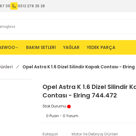
67 35
0312 278 25 28
AEWOO
BAKIM SETLERİ
YAĞLAR
YEDEK PARÇA
ünleri
Opel Astra K 1.6 Dizel Silindir Kapak Contası - Elrin
Opel Astra K 1.6 Dizel Silindir 
Contası - Elring 744.472
Stok Durumu
:
0 Puan - 0 Yorum
Kategori
Motor Ve Debriyaj Ürünleri