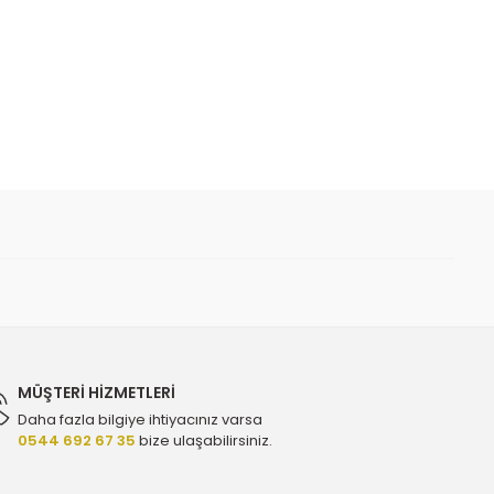
 iletebilirsiniz.
Orijinal 55571587 - 638203
MÜŞTERİ HİZMETLERİ
Daha fazla bilgiye ihtiyacınız varsa
0544 692 67 35
bize ulaşabilirsiniz.