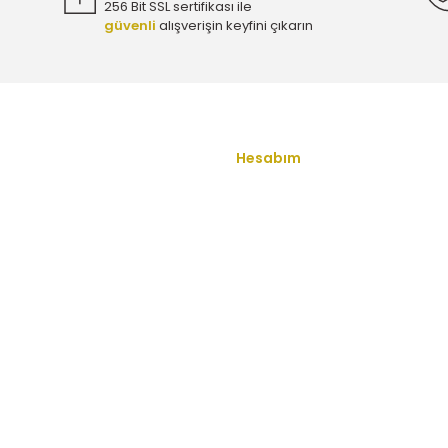
256 Bit SSL sertifikası ile
güvenli
alışverişin keyfini çıkarın
 MARKA 423062-13332257
Gönder
Hesabım
u
Yeni Üyelik
Üye Girişi
ş Sözleşmesi
Şifremi Unuttum
enlik
İletişim
ullari
Havale Bildirim Formu
 Politikası
Kargo Takibi
 Sorular