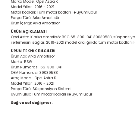
Marka Model: Opel Astra K
Model Yılları: 2016 - 2021
Motor Kodları: Tüm motor kodları ile uyumludur
Parça Türü: Arka Amortisör
Ürün İçeriği: Arka Amortisör
ÜRÜN AÇIKLAMASI
Opel Astra K arka amortisör BSG 65-300-041 39039583, süspansiyon si
ilerlemesini sağlar. 2016-2021 model aralığında tüm motor kodları i
ÜRÜN TEKNİK BİLGİLERİ
Ürün Adı: Arka Amortisör
Marka: BSG
Ürün Numarası: 65-300-041
OEM Numarası: 39039583
Araç Modeli: Opel Astra K
Model Yılları: 2016 - 2021
Parça Türü: Süspansiyon Sistemi
Uyumluluk: Tüm motor kodları ile uyumludur
Sağ ve sol değişmez.