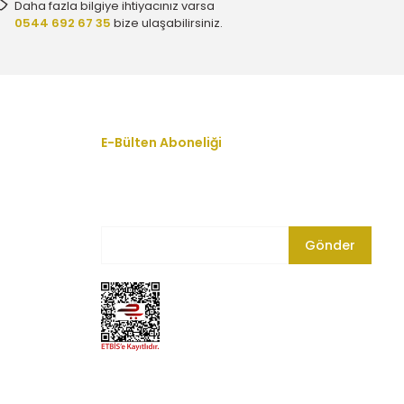
Daha fazla bilgiye ihtiyacınız varsa
0544 692 67 35
bize ulaşabilirsiniz.
E-Bülten Aboneliği
En yeni fırsat, indirim ve kampanyalardan
haberdar olmak için bültenimize kayıt olun.
Gönder