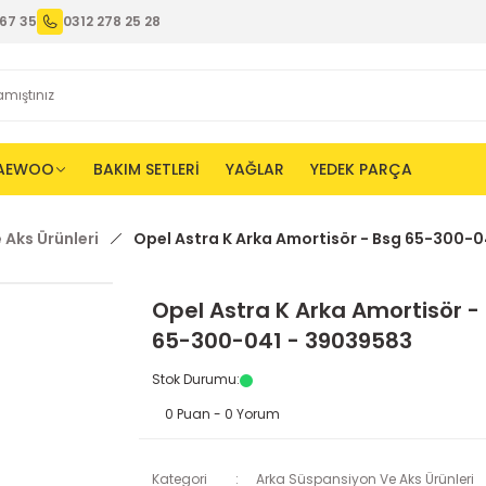
67 35
0312 278 25 28
AEWOO
BAKIM SETLERİ
YAĞLAR
YEDEK PARÇA
 Aks Ürünleri
Opel Astra K Arka Amortisör - Bsg 65-300-0
Opel Astra K Arka Amortisör -
65-300-041 - 39039583
Stok Durumu
:
0 Puan - 0 Yorum
Kategori
Arka Süspansiyon Ve Aks Ürünleri