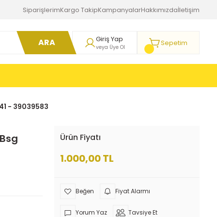
Siparişlerim
Kargo Takip
Kampanyalar
Hakkımızda
İletişim
Giriş Yap
ARA
Sepetim
veya Üye Ol
41 - 39039583
 Bsg
Ürün Fiyatı
1.000,00 TL
Fiyat Alarmı
Yorum Yaz
Tavsiye Et