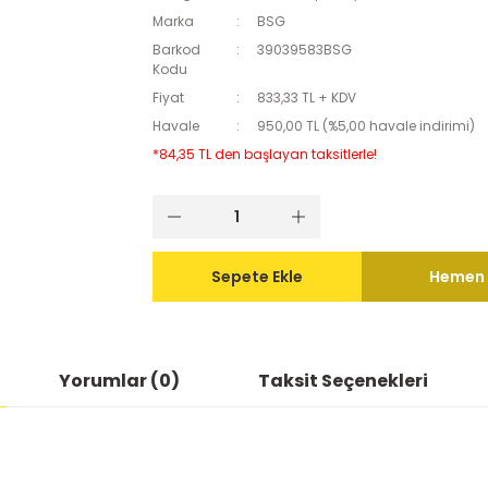
Marka
BSG
Barkod
39039583BSG
Kodu
Fiyat
833,33 TL + KDV
Havale
950,00 TL (%5,00 havale indirimi)
*84,35 TL den başlayan taksitlerle!
Sepete Ekle
Hemen 
Yorumlar (0)
Taksit Seçenekleri