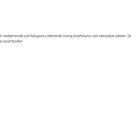
steminde yol tutuşunu artırarak sürüş konforunu üst seviyeye çıkarır. Darb
le uyumludur.