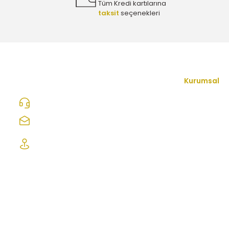
Tüm Kredi kartılarına
taksit
seçenekleri
OPEL ASTRA K ARKA DİNGİL BAĞINTI BURCU LEMFÖRDER
2.380,00 TL
Kurumsal
İletişim Form
0312 278 25 28
Hakkımızda
ozcelikopelcom@gmail.com
Mesafeli Satı
Şaşmaz Oto Sanayi Sitesi 1. Cd. 2530. Sk.
No:39 Etimesgut/ Ankara
Gizlilik ve Güv
İptal İade Koş
Kişisel Veriler
Sıkça Sorulan