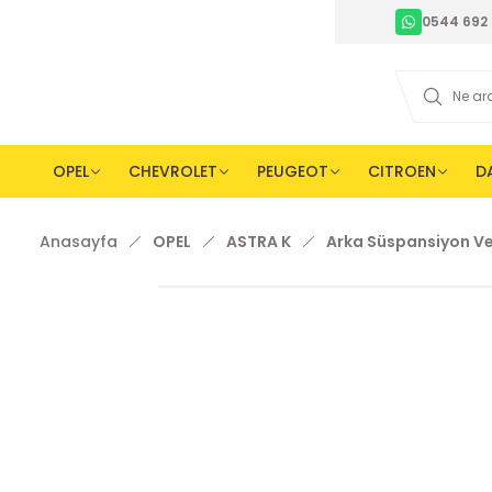
0544 692 
OPEL
CHEVROLET
PEUGEOT
CITROEN
D
Anasayfa
OPEL
ASTRA K
Arka Süspansiyon Ve