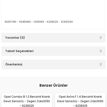
90357491 -
90451442 -
1238983 -
6238325 -
ZCKS1090
Yorumlar (0)
Taksit Seçenekleri
Bu ürüne ilk yorumu siz yapın!
Önerileriniz
Yorum Yaz
Bu ürünün fiyat bilgisi, resim, ürün açıklamalarında ve diğer
konularda yetersiz gördüğünüz noktaları öneri formunu
Benzer Ürünler
kullanarak tarafımıza iletebilirsiniz.
Görüş ve önerileriniz için teşekkür ederiz.
Opel Combo B 1.2 Benzinli Krank
Opel Astra F 1.4 Benzinli Krank
Devir Sensörü - Zegen Zcks1090
Devir Sensörü - Zegen Zcks1090
Ürün resmi kalitesiz, bozuk veya görüntülenemiyor.
- 6238325
- 6238325