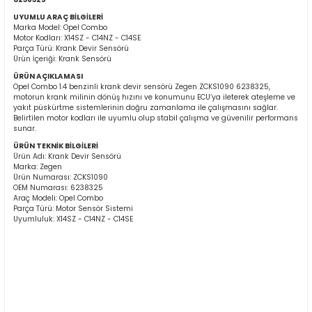
UYUMLU ARAÇ BİLGİLERİ
Marka Model: Opel Combo
Motor Kodları: X14SZ - C14NZ - C14SE
Parça Türü: Krank Devir Sensörü
Ürün İçeriği: Krank Sensörü
ÜRÜN AÇIKLAMASI
Opel Combo 1.4 benzinli krank devir sensörü Zegen ZCKS1090 6238325,
motorun krank milinin dönüş hızını ve konumunu ECU’ya ileterek ateşleme ve
yakıt püskürtme sistemlerinin doğru zamanlama ile çalışmasını sağlar.
ER
Belirtilen motor kodları ile uyumlu olup stabil çalışma ve güvenilir performans
sunar.
ÜRÜN TEKNİK BİLGİLERİ
Ürün Adı: Krank Devir Sensörü
Marka: Zegen
Ürün Numarası: ZCKS1090
OEM Numarası: 6238325
Araç Modeli: Opel Combo
Parça Türü: Motor Sensör Sistemi
Uyumluluk: X14SZ - C14NZ - C14SE