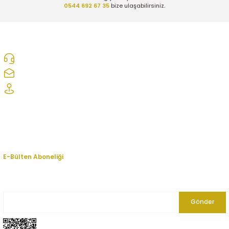
0544 692 67 35
bize ulaşabilirsiniz.
0312 278 25 28
ozcelikopelcom@gmail.com
Şaşmaz Oto Sanayi Sitesi 1. Cd. 2530. Sk. No:39 Etimesgut/ Ankara
Kurumsal
Hesabım
E-Bülten Aboneliği
En yeni fırsat, indirim ve kampanyalardan haberdar olmak için bültenimize
kayıt olun.
Gönder