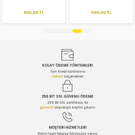
Ürün açıklamasında eksik bilgiler bulunuyor.
Ürün bilgilerinde hatalar bulunuyor.
500,00 TL
500,00 TL
Ürün fiyatı diğer sitelerden daha pahalı.
Bu ürüne benzer farklı alternatifler olmalı.
KOLAY ÖDEME YÖNTEMLERİ
Gönder
Tüm Kredi kartılarına
taksit
seçenekleri
256 BİT SSL GÜVENLİ ÖDEME
256 Bit SSL sertifikası ile
güvenli
alışverişin keyfini çıkarın
MÜŞTERİ HİZMETLERİ
Daha fazla bilgiye ihtiyacınız varsa