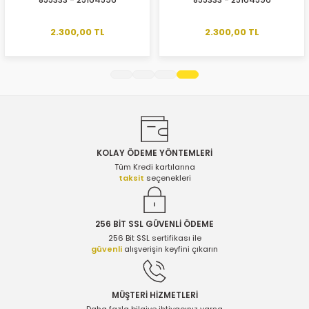
855333 - 25164596
855333 - 25164596
Ürün açıklamasında eksik bilgiler bulunuyor.
Ürün bilgilerinde hatalar bulunuyor.
2.300,00 TL
2.300,00 TL
Ürün fiyatı diğer sitelerden daha pahalı.
Bu ürüne benzer farklı alternatifler olmalı.
KOLAY ÖDEME YÖNTEMLERİ
Gönder
Tüm Kredi kartılarına
taksit
seçenekleri
256 BİT SSL GÜVENLİ ÖDEME
256 Bit SSL sertifikası ile
güvenli
alışverişin keyfini çıkarın
MÜŞTERİ HİZMETLERİ
Daha fazla bilgiye ihtiyacınız varsa