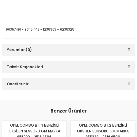
90357491 -
90451442 -
1238983 -
6238325
Yorumlar (0)
Taksit Seçenekleri
Bu ürüne ilk yorumu siz yapın!
Önerileriniz
Yorum Yaz
Bu ürünün fiyat bilgisi, resim, ürün açıklamalarında ve diğer
konularda yetersiz gördüğünüz noktaları öneri formunu
Benzer Ürünler
kullanarak tarafımıza iletebilirsiniz.
Görüş ve önerileriniz için teşekkür ederiz.
OPEL COMBO B 1.4 BENZİNLİ
OPEL COMBO B 1.2 BENZİNLİ
OKSİJEN SENSÖRÜ GM MARKA
OKSİJEN SENSÖRÜ GM MARKA
Ürün resmi kalitesiz, bozuk veya görüntülenemiyor.