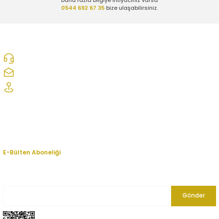
0544 692 67 35
bize ulaşabilirsiniz.
0312 278 25 28
ozcelikopelcom@gmail.com
Şaşmaz Oto Sanayi Sitesi 1. Cd. 2530. Sk. No:39 Etimesgut/ Ankara
Kurumsal
Hesabım
E-Bülten Aboneliği
En yeni fırsat, indirim ve kampanyalardan haberdar olmak için bültenimize
kayıt olun.
Gönder