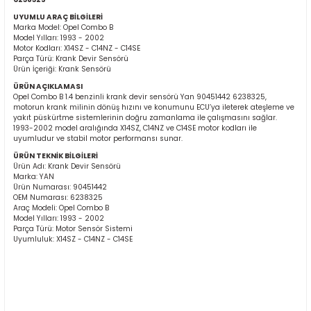
UYUMLU ARAÇ BİLGİLERİ
Marka Model: Opel Combo B
Model Yılları: 1993 - 2002
Motor Kodları: X14SZ - C14NZ - C14SE
Parça Türü: Krank Devir Sensörü
Ürün İçeriği: Krank Sensörü
ÜRÜN AÇIKLAMASI
Opel Combo B 1.4 benzinli krank devir sensörü Yan 90451442 6238325,
motorun krank milinin dönüş hızını ve konumunu ECU’ya ileterek ateşleme ve
ER
yakıt püskürtme sistemlerinin doğru zamanlama ile çalışmasını sağlar.
1993-2002 model aralığında X14SZ, C14NZ ve C14SE motor kodları ile
uyumludur ve stabil motor performansı sunar.
ÜRÜN TEKNİK BİLGİLERİ
Ürün Adı: Krank Devir Sensörü
Marka: YAN
Ürün Numarası: 90451442
OEM Numarası: 6238325
Araç Modeli: Opel Combo B
Model Yılları: 1993 - 2002
Parça Türü: Motor Sensör Sistemi
Uyumluluk: X14SZ - C14NZ - C14SE