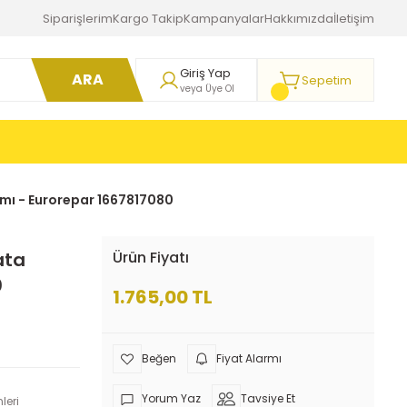
Siparişlerim
Kargo Takip
Kampanyalar
Hakkımızda
İletişim
Giriş Yap
ARA
Sepetim
veya Üye Ol
ımı - Eurorepar 1667817080
ata
Ürün Fiyatı
0
1.765,00 TL
Fiyat Alarmı
Yorum Yaz
Tavsiye Et
leri