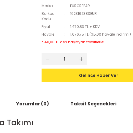
Marka
EUROREPAR
Barkod
1623162380EUR
Kodu
Fiyat
1.470,83 TL + KDV
Havale
1.676,75 TL (%5,00 havale indirimi)
*148,88 TL den başlayan taksitlerle!
Gelince Haber Ver
Yorumlar (0)
Taksit Seçenekleri
ta Takımı