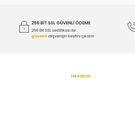
4.500,00 TL
256 BİT SSL GÜVENLİ ÖDEME
256 Bit SSL sertifikası ile
güvenli
alışverişin keyfini çıkarın
986479380
Gönder
Hesabım
u
Yeni Üyelik
Üye Girişi
ş Sözleşmesi
Şifremi Unuttum
enlik
İletişim
ullari
Havale Bildirim Formu