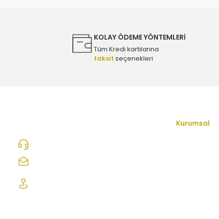
Ürün fiyatı diğer sitelerden daha pahalı.
Bu ürüne benzer farklı alternatifler olmalı.
4.500,00 TL
KOLAY ÖDEME YÖNTEMLERİ
Tüm Kredi kartılarına
taksit
seçenekleri
Opel Combo E 1.5 Dizel Ön Fren Disk Takımı - Bosch 0
4.500,00 TL
Kurumsal
İletişim Form
0312 278 25 28
Hakkımızda
ozcelikopelcom@gmail.com
Mesafeli Satı
Şaşmaz Oto Sanayi Sitesi 1. Cd. 2530. Sk.
No:39 Etimesgut/ Ankara
Gizlilik ve Güv
İptal İade Koş