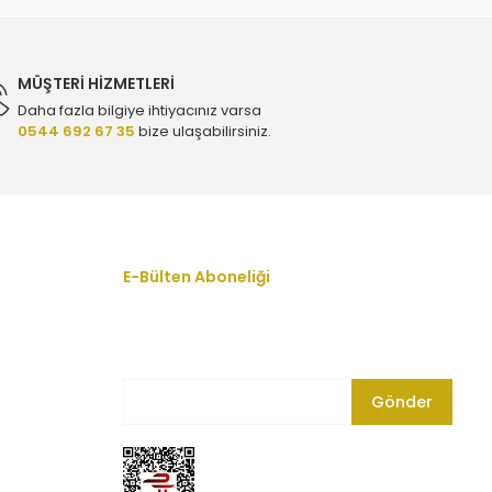
MÜŞTERİ HİZMETLERİ
Daha fazla bilgiye ihtiyacınız varsa
0544 692 67 35
bize ulaşabilirsiniz.
E-Bülten Aboneliği
En yeni fırsat, indirim ve kampanyalardan
haberdar olmak için bültenimize kayıt olun.
Gönder