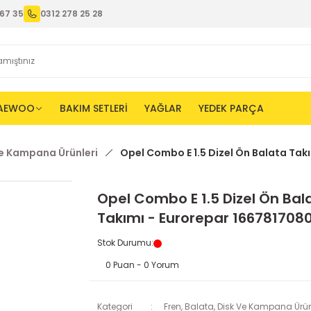
67 35
0312 278 25 28
AEWOO
BAKIM SETLERİ
YAĞLAR
YEDEK PARÇA
Ve Kampana Ürünleri
Opel Combo E 1.5 Dizel Ön Balata Tak
Opel Combo E 1.5 Dizel Ön Bal
Takımı - Eurorepar 166781708
Stok Durumu
:
0 Puan - 0 Yorum
Kategori
Fren, Balata, Disk Ve Kampana Ürün