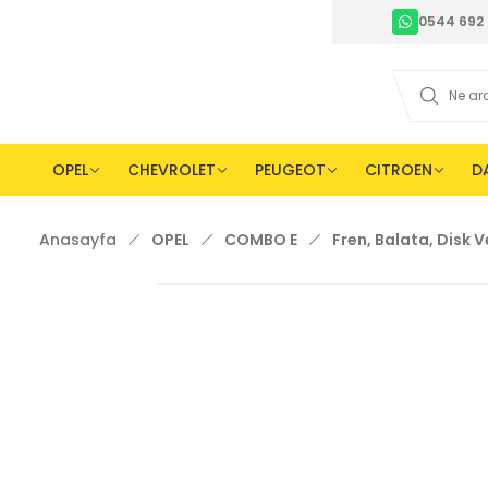
0544 692 
OPEL
CHEVROLET
PEUGEOT
CITROEN
D
Anasayfa
OPEL
COMBO E
Fren, Balata, Disk 