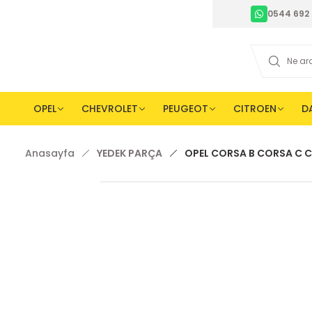
0544 692 
OPEL
CHEVROLET
PEUGEOT
CITROEN
D
Anasayfa
YEDEK PARÇA
OPEL CORSA B CORSA C CO