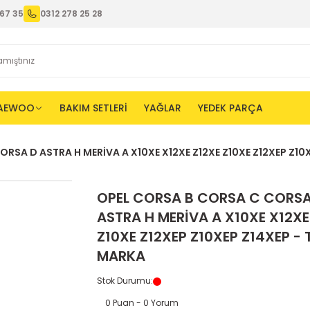
67 35
0312 278 25 28
AEWOO
BAKIM SETLERİ
YAĞLAR
YEDEK PARÇA
RSA D ASTRA H MERİVA A X10XE X12XE Z12XE Z10XE Z12XEP Z1
OPEL CORSA B CORSA C CORSA
ASTRA H MERİVA A X10XE X12XE
Z10XE Z12XEP Z10XEP Z14XEP -
MARKA
Stok Durumu
:
0 Puan - 0 Yorum