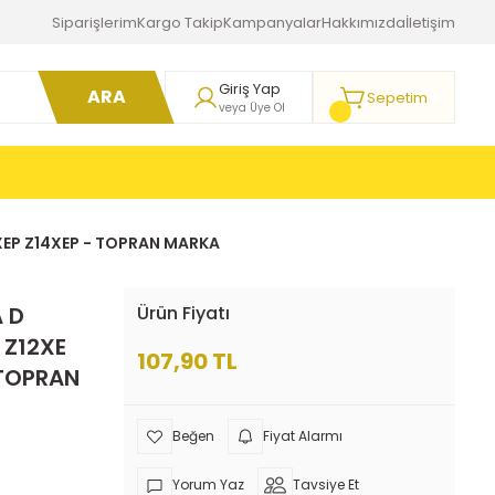
Siparişlerim
Kargo Takip
Kampanyalar
Hakkımızda
İletişim
Giriş Yap
ARA
Sepetim
veya Üye Ol
0XEP Z14XEP - TOPRAN MARKA
 D
Ürün Fiyatı
 Z12XE
107,90 TL
 TOPRAN
Fiyat Alarmı
Yorum Yaz
Tavsiye Et