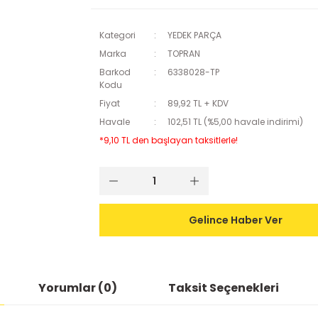
Kategori
YEDEK PARÇA
Marka
TOPRAN
Barkod
6338028-TP
Kodu
Fiyat
89,92 TL + KDV
Havale
102,51 TL (%5,00 havale indirimi)
*9,10 TL den başlayan taksitlerle!
Gelince Haber Ver
Yorumlar (0)
Taksit Seçenekleri