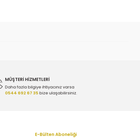
 iletebilirsiniz.
MÜŞTERİ HİZMETLERİ
Daha fazla bilgiye ihtiyacınız varsa
0544 692 67 35
bize ulaşabilirsiniz.
YTT Y2321 - 13107851
E 77762 - 12663317
E-Bülten Aboneliği