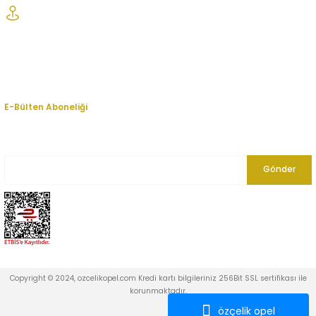
Şaşmaz Oto Sanayi Sitesi 1. Cd. 2530. Sk. No:39 Etimesgut/ Ankara
Kurumsal
Hesabım
E-Bülten Aboneliği
En yeni fırsat, indirim ve kampanyalardan haberdar olmak için bültenimize
kayıt olun.
Gönder
Copyright © 2024, ozcelikopel.com Kredi kartı bilgileriniz 256Bit SSL sertifikası ile
korunmaktadır.
özçelik opel