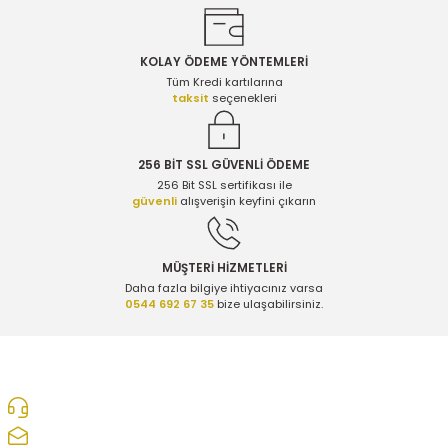
KOLAY ÖDEME YÖNTEMLERİ
Gönder
Tüm Kredi kartılarına
taksit
seçenekleri
256 BİT SSL GÜVENLİ ÖDEME
256 Bit SSL sertifikası ile
güvenli
alışverişin keyfini çıkarın
MÜŞTERİ HİZMETLERİ
Daha fazla bilgiye ihtiyacınız varsa
0544 692 67 35
bize ulaşabilirsiniz.
0312 278 25 28
ozcelikopelcom@gmail.com