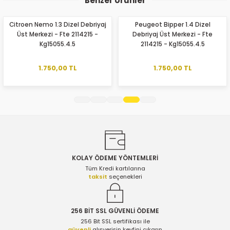
Benzer Ürünler
kullanarak tarafımıza iletebilirsiniz.
Görüş ve önerileriniz için teşekkür ederiz.
Citroen Nemo 1.3 Dizel Debriyaj
Peugeot Bipper 1.4 Dizel
Üst Merkezi - Fte 2114215 -
Debriyaj Üst Merkezi - Fte
Ürün resmi kalitesiz, bozuk veya görüntülenemiyor.
Kg15055.4.5
2114215 - Kg15055.4.5
Ürün açıklamasında eksik bilgiler bulunuyor.
Ürün bilgilerinde hatalar bulunuyor.
1.750,00 TL
1.750,00 TL
Ürün fiyatı diğer sitelerden daha pahalı.
Bu ürüne benzer farklı alternatifler olmalı.
KOLAY ÖDEME YÖNTEMLERİ
Gönder
Tüm Kredi kartılarına
taksit
seçenekleri
256 BİT SSL GÜVENLİ ÖDEME
256 Bit SSL sertifikası ile
güvenli
alışverişin keyfini çıkarın