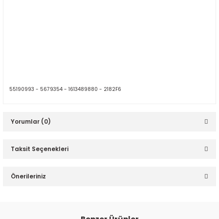
55190993 -
5679354 -
1613489880 -
2182F6
Yorumlar (0)
Taksit Seçenekleri
Bu ürüne ilk yorumu siz yapın!
Önerileriniz
Yorum Yaz
Bu ürünün fiyat bilgisi, resim, ürün açıklamalarında ve diğer
konularda yetersiz gördüğünüz noktaları öneri formunu