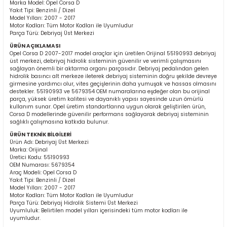
Marka Model: Opel Corsa D
Yakıt Tipi: Benzinli / Dizel
Model Yılları: 2007 - 2017
Motor Kodları: Tüm Motor Kodları ile Uyumludur
Parça Türü: Debriyaj Üst Merkezi
ÜRÜN AÇIKLAMASI
Opel Corsa D 2007-2017 model araçlar için üretilen Orijinal 55190993 debriyaj
üst merkezi, debriyaj hidrolik sisteminin güvenilir ve verimli çalışmasını
sağlayan önemli bir aktarma organı parçasıdır. Debriyaj pedalından gelen
hidrolik basıncı alt merkeze ileterek debriyaj sisteminin doğru şekilde devreye
ER
girmesine yardımcı olur, vites geçişlerinin daha yumuşak ve hassas olmasını
destekler. 55190993 ve 5679354 OEM numaralarına eşdeğer olan bu orijinal
parça, yüksek üretim kalitesi ve dayanıklı yapısı sayesinde uzun ömürlü
kullanım sunar. Opel üretim standartlarına uygun olarak geliştirilen ürün,
Corsa D modellerinde güvenilir performans sağlayarak debriyaj sisteminin
sağlıklı çalışmasına katkıda bulunur.
ÜRÜN TEKNİK BİLGİLERİ
Ürün Adı: Debriyaj Üst Merkezi
Marka: Orijinal
Üretici Kodu: 55190993
OEM Numarası: 5679354
Araç Modeli: Opel Corsa D
Yakıt Tipi: Benzinli / Dizel
Model Yılları: 2007 - 2017
Motor Kodları: Tüm Motor Kodları ile Uyumludur
Parça Türü: Debriyaj Hidrolik Sistemi Üst Merkezi
Uyumluluk: Belirtilen model yılları içerisindeki tüm motor kodları ile
uyumludur.