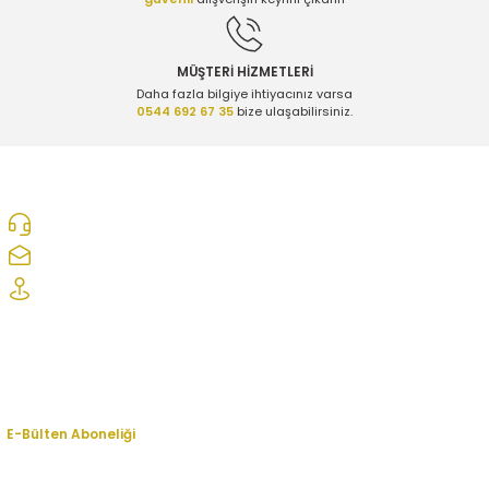
MÜŞTERİ HİZMETLERİ
Daha fazla bilgiye ihtiyacınız varsa
0544 692 67 35
bize ulaşabilirsiniz.
0312 278 25 28
ozcelikopelcom@gmail.com
Şaşmaz Oto Sanayi Sitesi 1. Cd. 2530. Sk. No:39 Etimesgut/ Ankara
Kurumsal
Hesabım
E-Bülten Aboneliği
En yeni fırsat, indirim ve kampanyalardan haberdar olmak için bültenimize
kayıt olun.