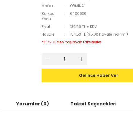
Marka
ORIJINAL
Barkod
6400636
Kodu
Fiyat
135,55 TL + KDV
Havale
154,53 TL (%5,00 havale indirimi)
*13,72 TL den başlayan taksitlerle!
Gelince Haber Ver
Yorumlar (0)
Taksit Seçenekleri
ularda yetersiz gördüğünüz noktaları öneri formunu kullanarak tarafımıza