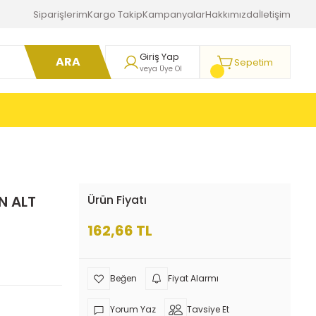
Siparişlerim
Kargo Takip
Kampanyalar
Hakkımızda
İletişim
Giriş Yap
ARA
Sepetim
veya Üye Ol
N ALT
Ürün Fiyatı
162,66 TL
Fiyat Alarmı
Yorum Yaz
Tavsiye Et