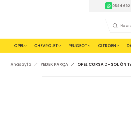
0544 692 
OPEL
CHEVROLET
PEUGEOT
CITROEN
D
Anasayfa
YEDEK PARÇA
OPEL CORSA D- SOL ÖN 