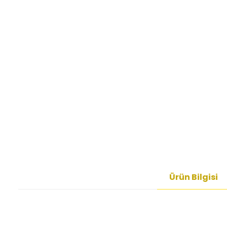
Ürün Bilgisi
Bu ürünün fiyat bilgisi, resim, ürün açıklamalarında ve diğer kon