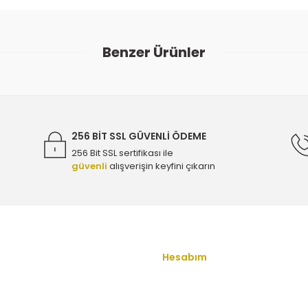
Bu ürüne ilk yorumu siz yapın!
Benzer Ürünler
Yorum Yaz
l Egzoz Sıcaklık Sensörü ( KONUM 1 ) - ORİJİNAL 55570089 - 124
4.500,00 TL
256 BİT SSL GÜVENLİ ÖDEME
256 Bit SSL sertifikası ile
güvenli
alışverişin keyfini çıkarın
( KONUM 1 ) - ORİJİNAL 55570089 - 1247511
Gönder
1 ) - ORİJİNAL 55570089 - 1247511
Hesabım
u
Yeni Üyelik