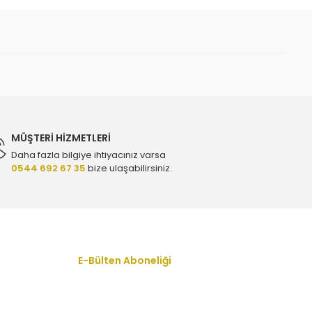
7511
MÜŞTERİ HİZMETLERİ
Daha fazla bilgiye ihtiyacınız varsa
0544 692 67 35
bize ulaşabilirsiniz.
E-Bülten Aboneliği
En yeni fırsat, indirim ve kampanyalardan
haberdar olmak için bültenimize kayıt olun.