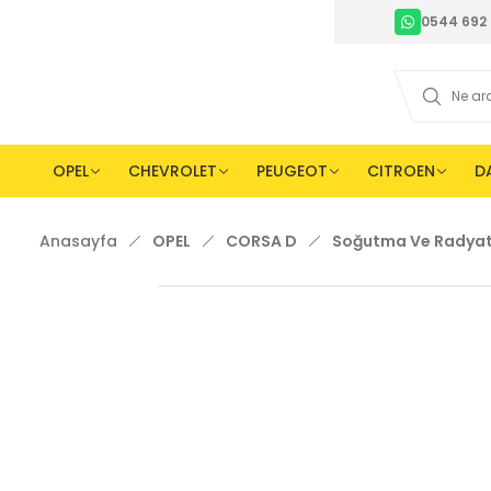
0544 692 
OPEL
CHEVROLET
PEUGEOT
CITROEN
D
Anasayfa
OPEL
CORSA D
Soğutma Ve Radyatö