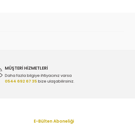
 iletebilirsiniz.
MÜŞTERİ HİZMETLERİ
Daha fazla bilgiye ihtiyacınız varsa
0544 692 67 35
bize ulaşabilirsiniz.
 D 1.3 Dizel Termostat - Orijinal 55206391 - 1338358
E-Bülten Aboneliği
En yeni fırsat, indirim ve kampanyalardan