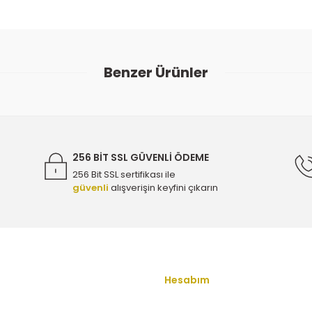
ularda yetersiz gördüğünüz noktaları öneri formunu kullanarak tarafımıza
Bu ürüne ilk yorumu siz yapın!
Benzer Ürünler
Yorum Yaz
-500-001 - 55272433
256 BİT SSL GÜVENLİ ÖDEME
256 Bit SSL sertifikası ile
güvenli
alışverişin keyfini çıkarın
tucu Radyatörü - Mga 63160 - 1302170
Gönder
ucu Radyatörü - Orijinal 13283220 - 1302170
Hesabım
Opel Corsa
u
Yeni Üyelik