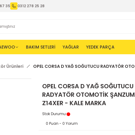
67 35
0312 278 25 28
AEWOO
BAKIM SETLERİ
YAĞLAR
YEDEK PARÇA
r Ürünleri
OPEL CORSA D YAĞ SOĞUTUCU RADYATÖR OTOM
OPEL CORSA D YAĞ SOĞUTUCU
RADYATÖR OTOMOTİK ŞANZU
Z14XER - KALE MARKA
Stok Durumu
:
0 Puan - 0 Yorum