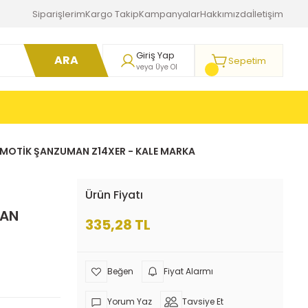
Siparişlerim
Kargo Takip
Kampanyalar
Hakkımızda
İletişim
Giriş Yap
ARA
Sepetim
veya Üye Ol
OTİK ŞANZUMAN Z14XER - KALE MARKA
Ürün Fiyatı
MAN
335,28 TL
Fiyat Alarmı
Yorum Yaz
Tavsiye Et