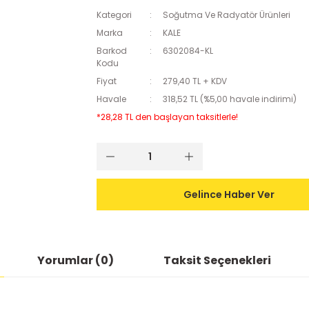
Kategori
Soğutma Ve Radyatör Ürünleri
Marka
KALE
Barkod
6302084-KL
Kodu
Fiyat
279,40 TL + KDV
Havale
318,52 TL (%5,00 havale indirimi)
*28,28 TL den başlayan taksitlerle!
Gelince Haber Ver
Yorumlar (0)
Taksit Seçenekleri