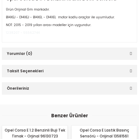
Ürün Orijinal Gm markadır.
B14XEJ - D14XEJ - B14XEL - D14XEL motor kodlu araçlar ile uyumludur.
NOT: 2015 - 2019 yılları arası modeller için uygundur.
1238207 - 55562744
ER
Yorumlar (0)
Taksit Seçenekleri
Bu ürüne ilk yorumu siz yapın!
Önerileriniz
Yorum Yaz
Bu ürünün fiyat bilgisi, resim, ürün açıklamalarında ve diğer
konularda yetersiz gördüğünüz noktaları öneri formunu
Benzer Ürünler
kullanarak tarafımıza iletebilirsiniz.
Görüş ve önerileriniz için teşekkür ederiz.
Opel Corsa E 1.2 Benzinli Buji Tek
Opel Corsa E Lastik Basınç
Tirnak - Orjinal 96130723
Sensörü - Orijinal 13581561
Ürün resmi kalitesiz, bozuk veya görüntülenemiyor.