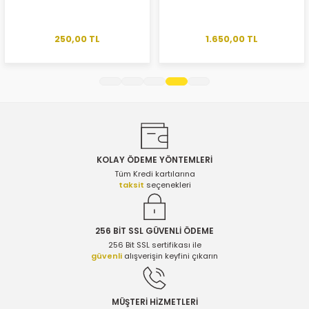
Ürün açıklamasında eksik bilgiler bulunuyor.
Ürün bilgilerinde hatalar bulunuyor.
250,00 TL
1.650,00 TL
Ürün fiyatı diğer sitelerden daha pahalı.
Bu ürüne benzer farklı alternatifler olmalı.
KOLAY ÖDEME YÖNTEMLERİ
Gönder
Tüm Kredi kartılarına
taksit
seçenekleri
256 BİT SSL GÜVENLİ ÖDEME
256 Bit SSL sertifikası ile
güvenli
alışverişin keyfini çıkarın
MÜŞTERİ HİZMETLERİ