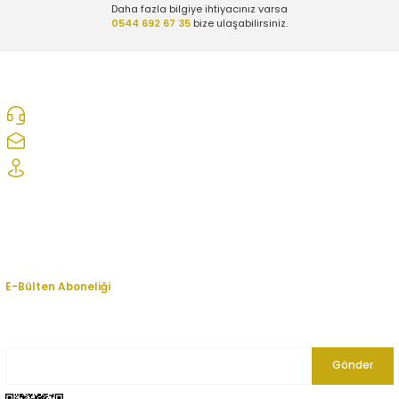
Daha fazla bilgiye ihtiyacınız varsa
0544 692 67 35
bize ulaşabilirsiniz.
0312 278 25 28
ozcelikopelcom@gmail.com
Şaşmaz Oto Sanayi Sitesi 1. Cd. 2530. Sk. No:39 Etimesgut/ Ankara
Kurumsal
Hesabım
E-Bülten Aboneliği
En yeni fırsat, indirim ve kampanyalardan haberdar olmak için bültenimize
kayıt olun.
Gönder