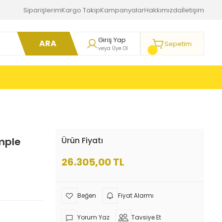
Siparişlerim
Kargo Takip
Kampanyalar
Hakkımızda
İletişim
Giriş Yap
ARA
Sepetim
veya Üye Ol
omple
Ürün Fiyatı
26.305,00 TL
Fiyat Alarmı
Yorum Yaz
Tavsiye Et