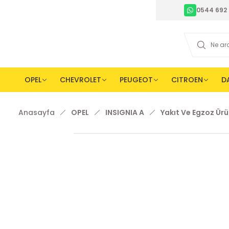
0544 692 
OPEL
CHEVROLET
PEUGEOT
CITROEN
D
Anasayfa
OPEL
INSIGNIA A
Yakıt Ve Egzoz Ürü