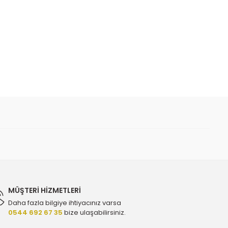
 iletebilirsiniz.
Orijinal Yq00956280 - 1010069
L
MÜŞTERİ HİZMETLERİ
Daha fazla bilgiye ihtiyacınız varsa
0544 692 67 35
bize ulaşabilirsiniz.
5565351 - 856079