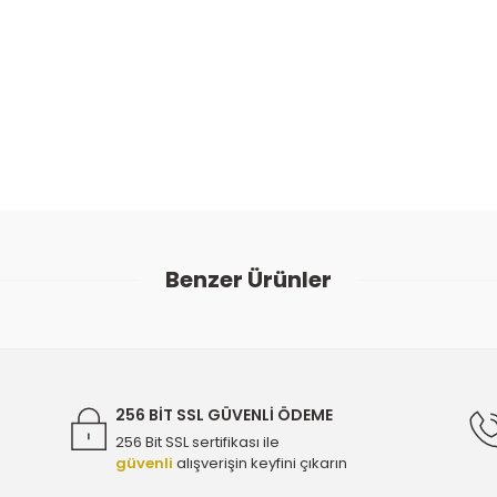
ularda yetersiz gördüğünüz noktaları öneri formunu kullanarak tarafımıza
Bu ürüne ilk yorumu siz yapın!
Benzer Ürünler
Yorum Yaz
565351 - 856079
Opel Insignia A Lastik Basinç Sensörü - 
2.500,00 T
256 BİT SSL GÜVENLİ ÖDEME
256 Bit SSL sertifikası ile
güvenli
alışverişin keyfini çıkarın
ijinal 55587854 - 860423
Opel Turbo Kelepçesi - Oem 5