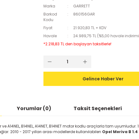
Marka
GARRETT
Barkod
860156GAR
Kodu
Fiyat
21.920,83 TL + KDV
Havale
24.989,75 TL (%5,00 havale indirimi
*2.218,83 TL den başlayan taksitlerle!
Gelince Haber Ver
Yorumlar (0)
Taksit Seçenekleri
 ve A14NEL, B14NEL, A14NET, B14NET motor kodlu araçlarla tam uyumludur. 1.4
ğlar. 2010 - 2017 yılları arası modellerde kullanılabilen
Opel Meriva B 1.4