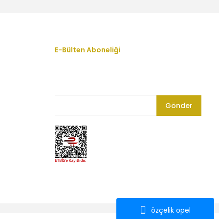
ü - Orijinal 55497865
E-Bülten Aboneliği
En yeni fırsat, indirim ve kampanyalardan
haberdar olmak için bültenimize kayıt olun.
Gönder
inli Gaz Kelebeği - Orijinal 55565489 - 0280750499
7.500,00 TL
zinli Eksantrik Mili Dişlisi Emme Lex-55567049
3.000,00 TL
özçelik opel