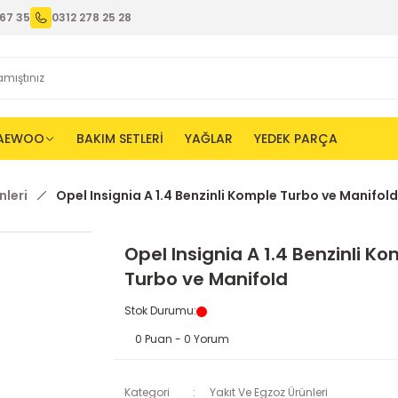
67 35
0312 278 25 28
AEWOO
BAKIM SETLERİ
YAĞLAR
YEDEK PARÇA
nleri
Opel Insignia A 1.4 Benzinli Komple Turbo ve Manifold
Opel Insignia A 1.4 Benzinli K
Turbo ve Manifold
Stok Durumu
:
0 Puan - 0 Yorum
Kategori
Yakıt Ve Egzoz Ürünleri