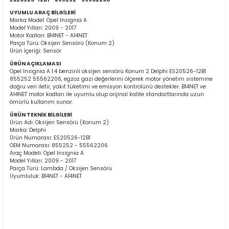
UYUMLU ARAÇ BİLGİLERİ
Marka Model: Opel Insignia A
Model Yılları: 2009 - 2017
Motor Kodları: B14NET - A14NET
Parça Türü: Oksijen Sensörü (Konum 2)
Ürün İçeriği: Sensör
ÜRÜN AÇIKLAMASI
Opel Insignia A 1.4 benzinli oksijen sensörü Konum 2 Delphi ES20526-12B1
855252 55562206, egzoz gazı değerlerini ölçerek motor yönetim sistemine
ER
doğru veri iletir, yakıt tüketimi ve emisyon kontrolünü destekler. B14NET ve
A14NET motor kodları ile uyumlu olup orijinal kalite standartlarında uzun
ömürlü kullanım sunar.
ÜRÜN TEKNİK BİLGİLERİ
Ürün Adı: Oksijen Sensörü (Konum 2)
Marka: Delphi
Ürün Numarası: ES20526-12B1
OEM Numarası: 855252 - 55562206
Araç Modeli: Opel Insignia A
Model Yılları: 2009 - 2017
Parça Türü: Lambda / Oksijen Sensörü
Uyumluluk: B14NET - A14NET