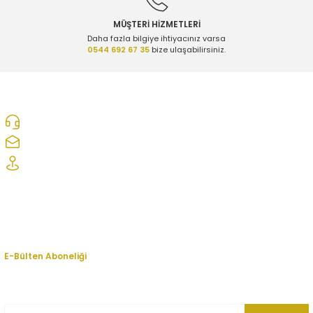
MÜŞTERİ HİZMETLERİ
Daha fazla bilgiye ihtiyacınız varsa
0544 692 67 35
bize ulaşabilirsiniz.
0312 278 25 28
ozcelikopelcom@gmail.com
Şaşmaz Oto Sanayi Sitesi 1. Cd. 2530. Sk. No:39 Etimesgut/ Ankara
Kurumsal
Hesabım
E-Bülten Aboneliği
En yeni fırsat, indirim ve kampanyalardan haberdar olmak için bültenimize
kayıt olun.