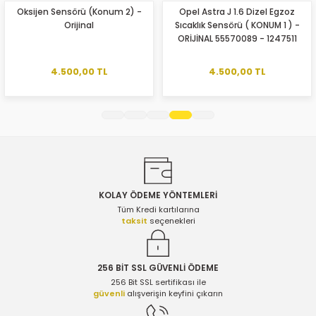
Oksijen Sensörü (Konum 2) -
Opel Astra J 1.6 Dizel Egzoz
Orijinal
Sıcaklık Sensörü ( KONUM 1 ) -
Ürün resmi kalitesiz, bozuk veya görüntülenemiyor.
ORİJİNAL 55570089 - 1247511
Ürün açıklamasında eksik bilgiler bulunuyor.
Ürün bilgilerinde hatalar bulunuyor.
4.500,00 TL
4.500,00 TL
Ürün fiyatı diğer sitelerden daha pahalı.
Bu ürüne benzer farklı alternatifler olmalı.
KOLAY ÖDEME YÖNTEMLERİ
Gönder
Tüm Kredi kartılarına
taksit
seçenekleri
256 BİT SSL GÜVENLİ ÖDEME
256 Bit SSL sertifikası ile
güvenli
alışverişin keyfini çıkarın