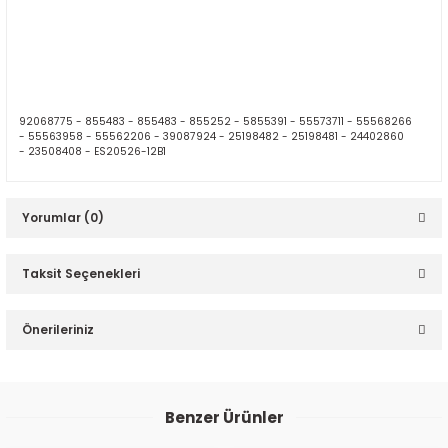
92068775 -
855483 -
855483 -
855252 -
5855391 -
55573711 -
55568266
-
55563958 -
55562206 -
39087924 -
25198482 -
25198481 -
24402860
-
23508408 -
ES20526-12B1
Yorumlar (0)
Taksit Seçenekleri
Bu ürüne ilk yorumu siz yapın!
Önerileriniz
Yorum Yaz
Bu ürünün fiyat bilgisi, resim, ürün açıklamalarında ve diğer
konularda yetersiz gördüğünüz noktaları öneri formunu
Benzer Ürünler
kullanarak tarafımıza iletebilirsiniz.
Görüş ve önerileriniz için teşekkür ederiz.