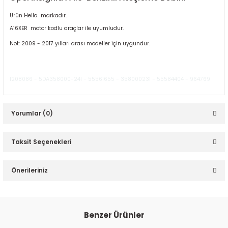
Ürün Hella markadır.
A16XER motor kodlu araçlar ile uyumludur.
Not: 2009 - 2017 yılları arası modeller için uygundur.
1208086 - 5DA358000-241 - 55561655 - 358000231 - 55584404 - 964769
ER
Yorumlar (0)
Taksit Seçenekleri
Bu ürüne ilk yorumu siz yapın!
Önerileriniz
Yorum Yaz
Bu ürünün fiyat bilgisi, resim, ürün açıklamalarında ve diğer
konularda yetersiz gördüğünüz noktaları öneri formunu
Benzer Ürünler
kullanarak tarafımıza iletebilirsiniz.
Görüş ve önerileriniz için teşekkür ederiz.