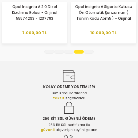
Opel Insignia A 2.0 Dizel
Opel İnsignia A Sigorta Kutusu
Kizdirma Rolesi - Orijinal
Ön Otomatik Şanzuman (
Ürün resmi kalitesiz, bozuk veya görüntülenemiyor.
55574293 - 1237783
Tanim Kodu Abm5 ) - Orijinal
Ürün açıklamasında eksik bilgiler bulunuyor.
529050199 - 22961725
Ürün bilgilerinde hatalar bulunuyor.
7.000,00 TL
10.000,00 TL
Ürün fiyatı diğer sitelerden daha pahalı.
Bu ürüne benzer farklı alternatifler olmalı.
KOLAY ÖDEME YÖNTEMLERİ
Gönder
Tüm Kredi kartılarına
taksit
seçenekleri
256 BİT SSL GÜVENLİ ÖDEME
256 Bit SSL sertifikası ile
güvenli
alışverişin keyfini çıkarın