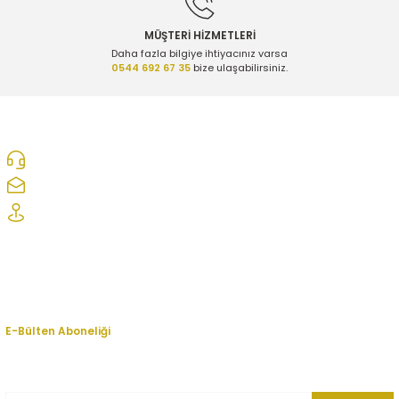
MÜŞTERİ HİZMETLERİ
Daha fazla bilgiye ihtiyacınız varsa
0544 692 67 35
bize ulaşabilirsiniz.
0312 278 25 28
ozcelikopelcom@gmail.com
Şaşmaz Oto Sanayi Sitesi 1. Cd. 2530. Sk. No:39 Etimesgut/ Ankara
Kurumsal
Hesabım
E-Bülten Aboneliği
En yeni fırsat, indirim ve kampanyalardan haberdar olmak için bültenimize
kayıt olun.