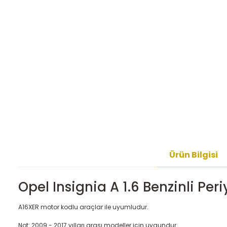
Ürün Bilgisi
Opel Insignia A 1.6 Benzinli Per
A16XER motor kodlu araçlar ile uyumludur.
Not: 2009 - 2017 yılları arası modeller için uygundur.