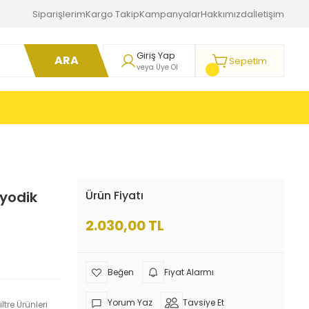
Siparişlerim
Kargo Takip
Kampanyalar
Hakkımızda
İletişim
Giriş Yap
ARA
Sepetim
veya Üye Ol
iyodik
Ürün Fiyatı
2.030,00 TL
Fiyat Alarmı
Yorum Yaz
Tavsiye Et
ltre Ürünleri