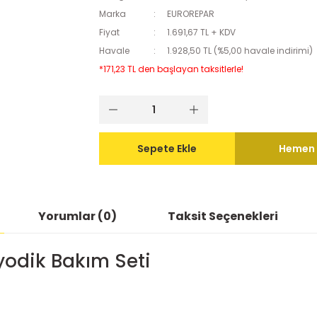
Marka
EUROREPAR
Fiyat
1.691,67 TL + KDV
Havale
1.928,50 TL (%5,00 havale indirimi)
*171,23 TL den başlayan taksitlerle!
Sepete Ekle
Hemen 
Yorumlar (0)
Taksit Seçenekleri
iyodik Bakım Seti