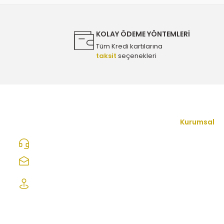
Ürün fiyatı diğer sitelerden daha pahalı.
Bu ürüne benzer farklı alternatifler olmalı.
1.490,00 TL
KOLAY ÖDEME YÖNTEMLERİ
Tüm Kredi kartılarına
taksit
seçenekleri
Chevrolet Cruze 2.0 Dizel Bakım Seti - Eurorepar
5.730,00 TL
Chevrolet Cruze 2.0 Dizel Bakım Seti - Orijinal
Kurumsal
Che
İletişim Form
0312 278 25 28
3.145,00 TL
Hakkımızda
ozcelikopelcom@gmail.com
Mesafeli Satı
Şaşmaz Oto Sanayi Sitesi 1. Cd. 2530. Sk.
Chevrolet Cruze 2.0 Dizel Bakım Seti - Orijinal
No:39 Etimesgut/ Ankara
Gizlilik ve Güv
İptal İade Koş
7.385,00 TL