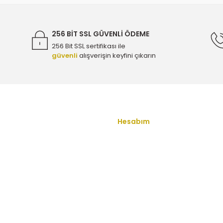
3.690,00 TL
256 BİT SSL GÜVENLİ ÖDEME
256 Bit SSL sertifikası ile
güvenli
alışverişin keyfini çıkarın
Chevrolet Cruze 2.0 Dizel Bakım Seti - Eurorepar
Chevrol
Gönder
7.930,00 TL
vrolet Cruze 2.0 Dizel Bakım Seti - Orijinal
Hesabım
Chevrolet Cruz
u
Yeni Üyelik
5.345,00 TL
Üye Girişi
ş Sözleşmesi
Şifremi Unuttum
enlik
İletişim
ullari
Havale Bildirim Formu