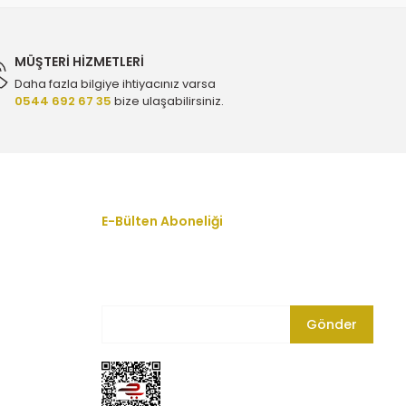
3.740,00 TL
MÜŞTERİ HİZMETLERİ
Daha fazla bilgiye ihtiyacınız varsa
0544 692 67 35
bize ulaşabilirsiniz.
et Cruze 2.0 Dizel Bakım Seti - Eurorepar
7.980,00 TL
e 2.0 Dizel Bakım Seti - Orijinal
E-Bülten Aboneliği
En yeni fırsat, indirim ve kampanyalardan
haberdar olmak için bültenimize kayıt olun.
5.395,00 TL
Gönder