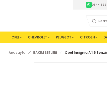
0544 692 
OPEL
CHEVROLET
PEUGEOT
CITROEN
D
Anasayfa
BAKIM SETLERİ
Opel Insignia A 1.6 Benzi