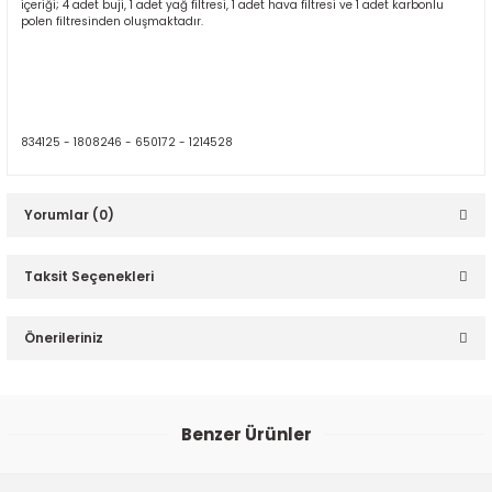
içeriği; 4 adet buji, 1 adet yağ filtresi, 1 adet hava filtresi ve 1 adet karbonlu
polen filtresinden oluşmaktadır.
834125 - 1808246 - 650172 - 1214528
ER
Yorumlar (0)
Taksit Seçenekleri
Bu ürüne ilk yorumu siz yapın!
Önerileriniz
Yorum Yaz
Bu ürünün fiyat bilgisi, resim, ürün açıklamalarında ve diğer
konularda yetersiz gördüğünüz noktaları öneri formunu
Benzer Ürünler
kullanarak tarafımıza iletebilirsiniz.
Görüş ve önerileriniz için teşekkür ederiz.
Chevrolet Cruze 2.0 Dizel Bakım Seti - Eurorepar