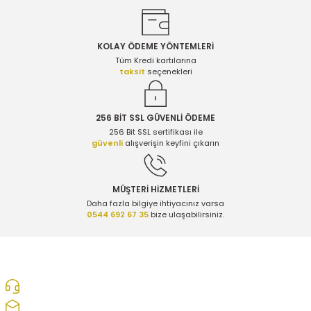
Ürün resmi kalitesiz, bozuk veya görüntülenemiyor.
Ürün açıklamasında eksik bilgiler bulunuyor.
1.490,00 TL
KOLAY ÖDEME YÖNTEMLERİ
Ürün bilgilerinde hatalar bulunuyor.
Tüm Kredi kartılarına
taksit
seçenekleri
Ürün fiyatı diğer sitelerden daha pahalı.
Chevrolet Cruze 2.0 Dizel Bakım Seti - Eurorepar
Bu ürüne benzer farklı alternatifler olmalı.
256 BİT SSL GÜVENLİ ÖDEME
256 Bit SSL sertifikası ile
3.690,00 TL
güvenli
alışverişin keyfini çıkarın
Chevrolet Cruze 2.0 Dizel Bakım Seti - Eurorepar
Gönder
MÜŞTERİ HİZMETLERİ
Daha fazla bilgiye ihtiyacınız varsa
0544 692 67 35
bize ulaşabilirsiniz.
3.740,00 TL
Chevrolet Cruze 2.0 Dizel Bakım Seti - Eurorepar
0312 278 25 28
ozcelikopelcom@gmail.com