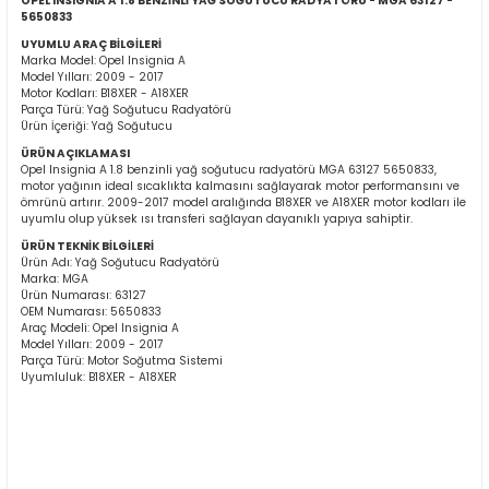
OPEL INSIGNIA A 1.8 BENZİNLİ YAĞ SOĞUTUCU RADYATÖRÜ - MGA 63127 -
5650833
UYUMLU ARAÇ BİLGİLERİ
Marka Model: Opel Insignia A
Model Yılları: 2009 - 2017
Motor Kodları: B18XER - A18XER
Parça Türü: Yağ Soğutucu Radyatörü
Ürün İçeriği: Yağ Soğutucu
ÜRÜN AÇIKLAMASI
Opel Insignia A 1.8 benzinli yağ soğutucu radyatörü MGA 63127 5650833,
ER
motor yağının ideal sıcaklıkta kalmasını sağlayarak motor performansını ve
ömrünü artırır. 2009-2017 model aralığında B18XER ve A18XER motor kodları ile
uyumlu olup yüksek ısı transferi sağlayan dayanıklı yapıya sahiptir.
ÜRÜN TEKNİK BİLGİLERİ
Ürün Adı: Yağ Soğutucu Radyatörü
Marka: MGA
Ürün Numarası: 63127
OEM Numarası: 5650833
Araç Modeli: Opel Insignia A
Model Yılları: 2009 - 2017
Parça Türü: Motor Soğutma Sistemi
Uyumluluk: B18XER - A18XER