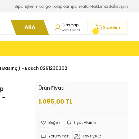
Siparişlerim
Kargo Takip
Kampanyalar
Hakkımızda
İletişim
Giriş Yap
ARA
Sepetim
veya Üye Ol
va Basınç ) - Bosch 0261230302
ap
Ürün Fiyatı
 -
1.095,00 TL
Fiyat Alarmı
Yorum Yaz
Tavsiye Et