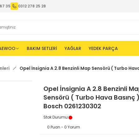
67 35
0312 278 25 28
AEWOO
BAKIM SETLERİ
YAĞLAR
YEDEK PARÇA
nleri
Opel İnsignia A 2.8 Benzinli Map Sensörü ( Turbo Ha
Opel İnsignia A 2.8 Benzinli M
Sensörü ( Turbo Hava Basınç )
Bosch 0261230302
Stok Durumu
:
0 Puan - 0 Yorum