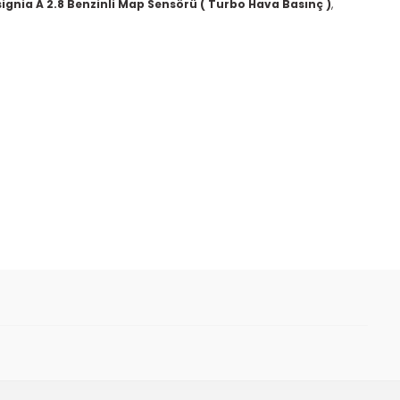
signia A 2.8 Benzinli Map Sensörü ( Turbo Hava Basınç )
,
 iletebilirsiniz.
esi - Oem 55565351 - 856079