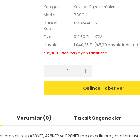
Kategori
Yakıt Ve Egzoz Ürünleri
Marka
BOSCH
Barkod
1238244BOS
Kodu
Fiyat
912,50 TL + KDV
Havale
1.040,25 TL (%5,00 havale indirimi)
*92,36 TL den başlayan taksitlerle!
Gelince Haber Ver
Yorumlar (0)
Taksit Seçenekleri
osch markalı olup A28NET, A28NER ve B28NER motor kodlu araçlarla tam uy