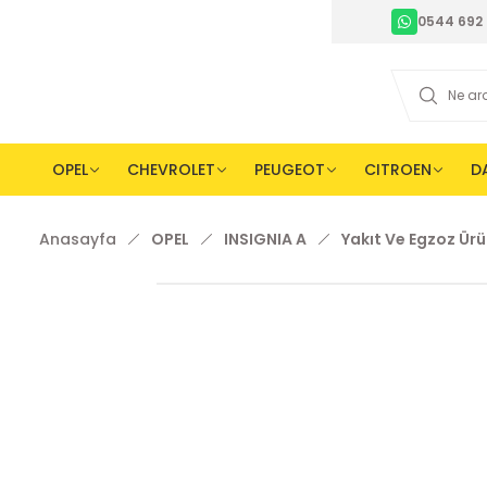
0544 692 
OPEL
CHEVROLET
PEUGEOT
CITROEN
D
Anasayfa
OPEL
INSIGNIA A
Yakıt Ve Egzoz Ürü