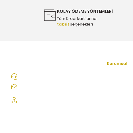
Bu ürüne benzer farklı alternatifler olmalı.
1.300,00 TL
KOLAY ÖDEME YÖNTEMLERİ
Tüm Kredi kartılarına
taksit
seçenekleri
Opel Corsa D 1.4 Benzinli Turbo Kelepçesi - Oem 5556
1.300,00 TL
Opel Zafira A Lastik Basinç Sensörü - Orijinal Yq00956
Kurumsal
İletişim Form
0312 278 25 28
2.500,00 TL
Hakkımızda
ozcelikopelcom@gmail.com
Mesafeli Satı
Şaşmaz Oto Sanayi Sitesi 1. Cd. 2530. Sk.
Opel Insignia A Lastik Basinç Sensörü - Orijinal Yq0095
No:39 Etimesgut/ Ankara
Gizlilik ve Güv
İptal İade Koş
2.500,00 TL
Kişisel Veriler