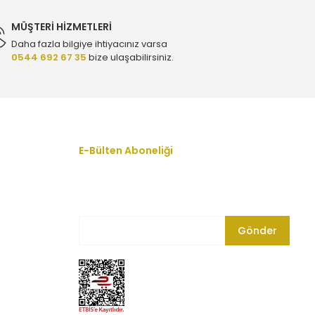
MÜŞTERİ HİZMETLERİ
Daha fazla bilgiye ihtiyacınız varsa
0544 692 67 35
bize ulaşabilirsiniz.
i - Oem 55565351 - 856079
jinal Yq00956280 - 1010069
E-Bülten Aboneliği
En yeni fırsat, indirim ve kampanyalardan
haberdar olmak için bültenimize kayıt olun.
Gönder
rijinal Yq00956280 - 1010069