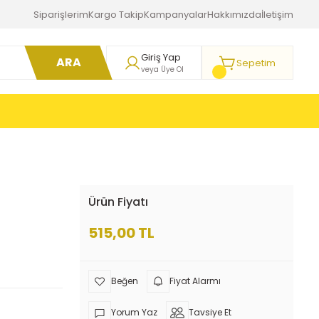
Siparişlerim
Kargo Takip
Kampanyalar
Hakkımızda
İletişim
Giriş Yap
ARA
Sepetim
veya Üye Ol
Ürün Fiyatı
515,00 TL
Fiyat Alarmı
Yorum Yaz
Tavsiye Et