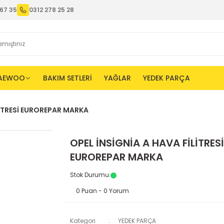
67 35
0312 278 25 28
AEWOO
BAKIM SETLERİ
YAĞLAR
YEDEK PARÇA
LİTRESİ EUROREPAR MARKA
OPEL İNSİGNİA A HAVA FİLİTRESİ
EUROREPAR MARKA
Stok Durumu
:
0 Puan - 0 Yorum
Kategori
YEDEK PARÇA