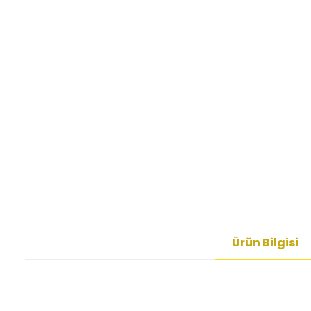
Ürün Bilgisi
Bu ürünün fiyat bilgisi, resim, ürün açıklamalarında ve diğer kon