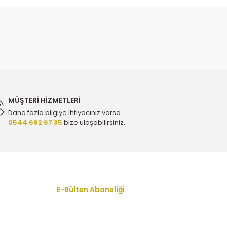
MÜŞTERİ HİZMETLERİ
Daha fazla bilgiye ihtiyacınız varsa
0544 692 67 35
bize ulaşabilirsiniz.
YTT Y2321 - 13107851
E 77762 - 12663317
E-Bülten Aboneliği
En yeni fırsat, indirim ve kampanyalardan
haberdar olmak için bültenimize kayıt olun.