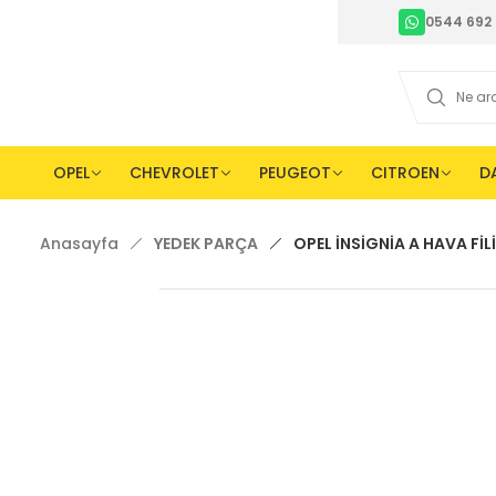
0544 692 
OPEL
CHEVROLET
PEUGEOT
CITROEN
D
Anasayfa
YEDEK PARÇA
OPEL İNSİGNİA A HAVA Fİ