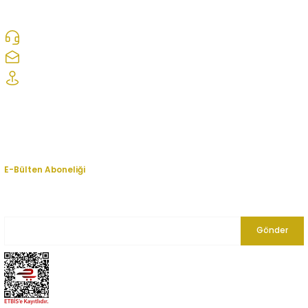
0312 278 25 28
ozcelikopelcom@gmail.com
Şaşmaz Oto Sanayi Sitesi 1. Cd. 2530. Sk. No:39 Etimesgut/ Ankara
Kurumsal
Hesabım
E-Bülten Aboneliği
En yeni fırsat, indirim ve kampanyalardan haberdar olmak için bültenimize
kayıt olun.
Gönder