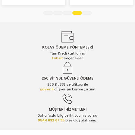
Ürün fiyatı diğer sitelerden daha pahalı.
Bu ürüne benzer farklı alternatifler olmalı.
KOLAY ÖDEME YÖNTEMLERİ
Gönder
Tüm Kredi kartılarına
taksit
seçenekleri
256 BİT SSL GÜVENLİ ÖDEME
256 Bit SSL sertifikası ile
güvenli
alışverişin keyfini çıkarın
MÜŞTERİ HİZMETLERİ
Daha fazla bilgiye ihtiyacınız varsa
0544 692 67 35
bize ulaşabilirsiniz.