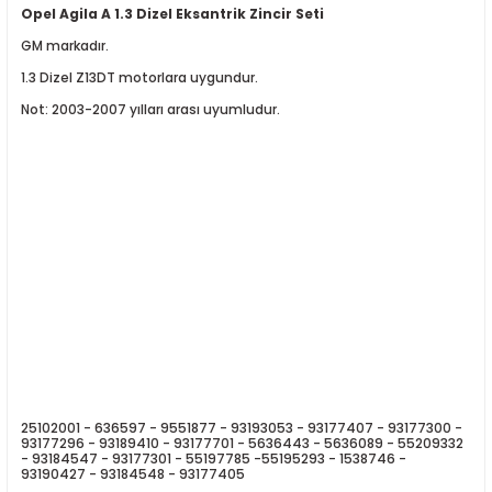
Opel Agila A 1.3 Dizel Eksantrik Zincir Seti
GM markadır.
1.3 Dizel Z13DT motorlara uygundur.
Not: 2003-2007 yılları arası uyumludur.
ER
25102001 - 636597 - 9551877 - 93193053 - 93177407 - 93177300 -
93177296 - 93189410 - 93177701 - 5636443 - 5636089 - 55209332
- 93184547 - 93177301 - 55197785 -
55195293 - 1538746 -
93190427 - 93184548 - 93177405