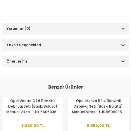
Yorumlar (0)
Taksit Seçenekleri
Bu ürüne ilk yorumu siz yapın!
Önerileriniz
Yorum Yaz
Bu ürünün fiyat bilgisi, resim, ürün açıklamalarında ve diğer
konularda yetersiz gördüğünüz noktaları öneri formunu
Benzer Ürünler
kullanarak tarafımıza iletebilirsiniz.
Görüş ve önerileriniz için teşekkür ederiz.
Opel Vectra C 1.6 Benzinli
Opel Merıva B 1.4 Benzinli
Debriyaj Seti (Baskı Balata)
Debriyaj Seti (Baskı Balata)
Ürün resmi kalitesiz, bozuk veya görüntülenemiyor.
Manuel Vites - LUK 6606036 -
Manuel Vites - LUK 6606036 -
Ürün açıklamasında eksik bilgiler bulunuyor.
6213045
6213045
Ürün bilgilerinde hatalar bulunuyor.
5.950,00 TL
5.950,00 TL