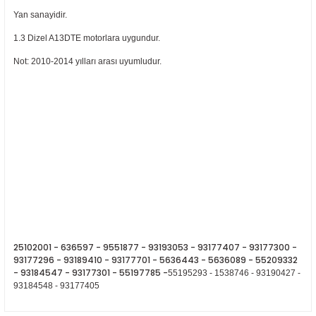
Yan sanayidir.
1.3 Dizel A13DTE motorlara uygundur.
Not: 2010-2014 yılları arası uyumludur.
ER
25102001 - 636597 - 9551877 - 93193053 - 93177407 - 93177300 -
93177296 - 93189410 - 93177701 - 5636443 - 5636089 - 55209332
- 93184547 - 93177301 - 55197785 -
55195293 - 1538746 - 93190427 -
93184548 - 93177405