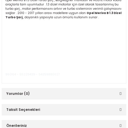
Opel Meriva B 1.3 Dizel Turbo Şarj , Borgwagner markadır ve A13DTE motor kodlu
araçlarla tam uyumludur . 1.3 dizel motorlar için özel olarak tasarlanmış bu
turbo şarj , motor performansını artırır ve turbo sisteminin verimli çalışmasını
sağlar . 2010 - 2017 yılları arası modellere uygun olan
Opel Meriva B 1.3 Dizel
Turbo Şarj
, dayanıklı yapısıyla uzun ömürlü kullanım sunar .
ER
860164 - 55225439 - 54359880027
Yorumlar (0)
Taksit Seçenekleri
Bu ürüne ilk yorumu siz yapın!
Önerileriniz