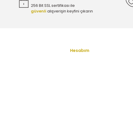
256 Bit SSL sertifikası ile
güvenli
alışverişin keyfini çıkarın
Gönder
Hesabım
u
Yeni Üyelik
Üye Girişi
ş Sözleşmesi
Şifremi Unuttum
enlik
İletişim
ullari
Havale Bildirim Formu
 Politikası
Kargo Takibi
 Sorular