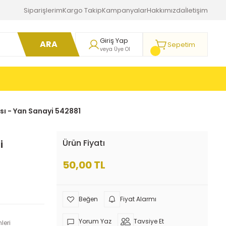
Siparişlerim
Kargo Takip
Kampanyalar
Hakkımızda
İletişim
Giriş Yap
ARA
Sepetim
veya Üye Ol
sı - Yan Sanayi 542881
i
Ürün Fiyatı
50,00 TL
Fiyat Alarmı
Yorum Yaz
Tavsiye Et
leri