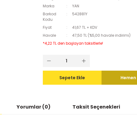
Marka
YAN
Barkod
542881Y
Kodu
Fiyat
41,67 TL + KDV
Havale
47,50 TL (%5,00 havale indirimi)
*4,22 TL den başlayan taksitlerle!
Sepete Ekle
Hemen 
Yorumlar (0)
Taksit Seçenekleri