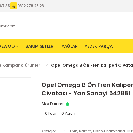
67 35
0312 278 25 28
AEWOO
BAKIM SETLERİ
YAĞLAR
YEDEK PARÇA
Ve Kampana Ürünleri
Opel Omega B Ön Fren Kaliperi Civata
Opel Omega B Ön Fren Kaliper
Civatası - Yan Sanayi 542881
Stok Durumu
:
0 Puan - 0 Yorum
Kategori
Fren, Balata, Disk Ve Kampana Ürün