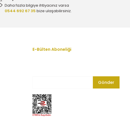
Daha fazla bilgiye ihtiyacınız varsa
0544 692 67 35
bize ulaşabilirsiniz.
E-Bülten Aboneliği
En yeni fırsat, indirim ve kampanyalardan
haberdar olmak için bültenimize kayıt olun.
Gönder