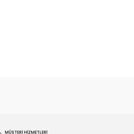
 iletebilirsiniz.
MÜŞTERİ HİZMETLERİ