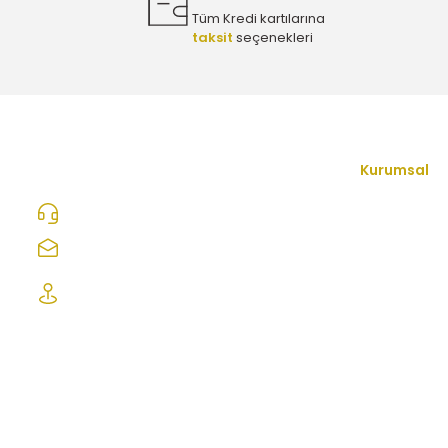
Tüm Kredi kartılarına
taksit
seçenekleri
Kurumsal
İletişim Form
0312 278 25 28
Hakkımızda
ozcelikopelcom@gmail.com
Mesafeli Satı
Şaşmaz Oto Sanayi Sitesi 1. Cd. 2530. Sk.
No:39 Etimesgut/ Ankara
Gizlilik ve Güv
İptal İade Koş
Kişisel Veriler
Sıkça Sorulan