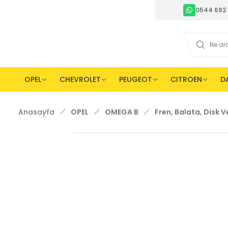
0544 692 
OPEL
CHEVROLET
PEUGEOT
CITROEN
D
Anasayfa
OPEL
OMEGA B
Fren, Balata, Disk 