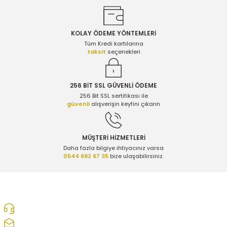
KOLAY ÖDEME YÖNTEMLERİ
Gönder
Tüm Kredi kartılarına
taksit
seçenekleri
256 BİT SSL GÜVENLİ ÖDEME
256 Bit SSL sertifikası ile
güvenli
alışverişin keyfini çıkarın
MÜŞTERİ HİZMETLERİ
Daha fazla bilgiye ihtiyacınız varsa
0544 692 67 35
bize ulaşabilirsiniz.
0312 278 25 28
ozcelikopelcom@gmail.com