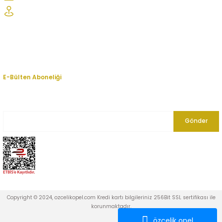
Şaşmaz Oto Sanayi Sitesi 1. Cd. 2530. Sk. No:39 Etimesgut/ Ankara
Kurumsal
Hesabım
E-Bülten Aboneliği
En yeni fırsat, indirim ve kampanyalardan haberdar olmak için bültenimize
kayıt olun.
Gönder
Copyright © 2024, ozcelikopel.com Kredi kartı bilgileriniz 256Bit SSL sertifikası ile
korunmaktadır.
özçelik opel