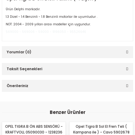
Ürün Delphi markadır.
1.3 Dizel - 1.4 Benzinli - 1.8 Benzinli motorlar ile uyumludur .
NOT: 2004 - 2009 yılları arası modeller için uygundur.
569000 - 569006 - 59000 - 9196050 - 95526646
ER
Yorumlar (0)
Taksit Seçenekleri
Bu ürüne ilk yorumu siz yapın!
Önerileriniz
Yorum Yaz
Bu ürünün fiyat bilgisi, resim, ürün açıklamalarında ve diğer
konularda yetersiz gördüğünüz noktaları öneri formunu
Benzer Ürünler
kullanarak tarafımıza iletebilirsiniz.
Görüş ve önerileriniz için teşekkür ederiz.
OPEL TIGRA B ÖN ABS SENSÖRÜ -
Opel Tigra B Sol El Fren Teli (
KRAFTVOLL 05090030 - 1238236
Kampana ile ) - Cavo 5902678
Ürün resmi kalitesiz, bozuk veya görüntülenemiyor.