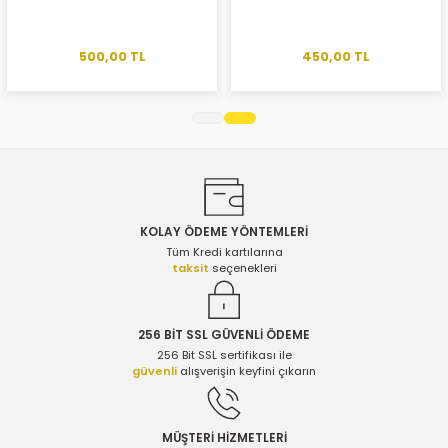
Ürün açıklamasında eksik bilgiler bulunuyor.
Ürün bilgilerinde hatalar bulunuyor.
500,00 TL
450,00 TL
Ürün fiyatı diğer sitelerden daha pahalı.
Bu ürüne benzer farklı alternatifler olmalı.
KOLAY ÖDEME YÖNTEMLERİ
Gönder
Tüm Kredi kartılarına
taksit
seçenekleri
256 BİT SSL GÜVENLİ ÖDEME
256 Bit SSL sertifikası ile
güvenli
alışverişin keyfini çıkarın
MÜŞTERİ HİZMETLERİ