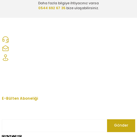
Daha fazla bilgiye ihtiyacınız varsa
0544 692 67 35
bize ulaşabilirsiniz.
0312 278 25 28
ozcelikopelcom@gmail.com
Şaşmaz Oto Sanayi Sitesi 1. Cd. 2530. Sk. No:39 Etimesgut/ Ankara
Kurumsal
Hesabım
E-Bülten Aboneliği
En yeni fırsat, indirim ve kampanyalardan haberdar olmak için bültenimize
kayıt olun.
Gönder