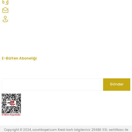
0312 278 25 28
ozcelikopelcom@gmail.com
Şaşmaz Oto Sanayi Sitesi 1. Cd. 2530. Sk. No:39 Etimesgut/ Ankara
Kurumsal
Hesabım
E-Bülten Aboneliği
En yeni fırsat, indirim ve kampanyalardan haberdar olmak için bültenimize
kayıt olun.
Gönder
Copyright © 2024, ozcelikopel.com Kredi kartı bilgileriniz 256Bit SSL sertifikası ile