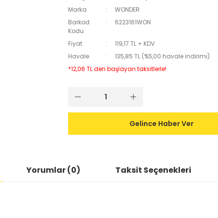
Marka
WONDER
Barkod
6223161WON
Kodu
Fiyat
119,17 TL + KDV
Havale
135,85 TL (%5,00 havale indirimi)
*12,06 TL den başlayan taksitlerle!
Gelince Haber Ver
Yorumlar (0)
Taksit Seçenekleri
ularda yetersiz gördüğünüz noktaları öneri formunu kullanarak tarafımıza