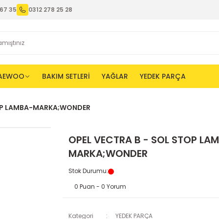
67 35
0312 278 25 28
AEWOO
BAKIM SETLERİ
YAĞLAR
YEDEK PARÇA
TOP LAMBA-MARKA;WONDER
OPEL VECTRA B - SOL STOP LA
MARKA;WONDER
Stok Durumu
:
0 Puan - 0 Yorum
Kategori
YEDEK PARÇA