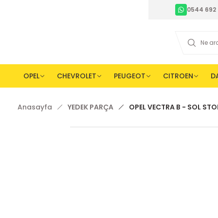
0544 692 
OPEL
CHEVROLET
PEUGEOT
CITROEN
D
Anasayfa
YEDEK PARÇA
OPEL VECTRA B - SOL S