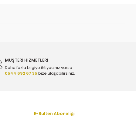
MÜŞTERİ HİZMETLERİ
Daha fazla bilgiye ihtiyacınız varsa
0544 692 67 35
bize ulaşabilirsiniz.
YTT Y2321 - 13107851
E 77762 - 12663317
E-Bülten Aboneliği
En yeni fırsat, indirim ve kampanyalardan
haberdar olmak için bültenimize kayıt olun.