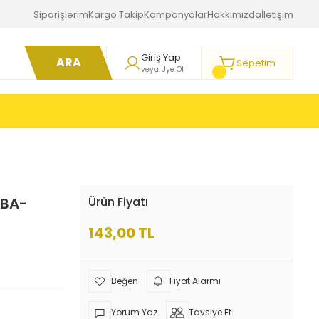
Siparişlerim
Kargo Takip
Kampanyalar
Hakkımızda
İletişim
Giriş Yap
ARA
Sepetim
veya Üye Ol
MBA-
Ürün Fiyatı
143,00 TL
Fiyat Alarmı
Yorum Yaz
Tavsiye Et