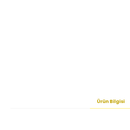
Ürün Bilgisi
Bu ürünün fiyat bilgisi, resim, ürün açıklamalarında ve diğer kon