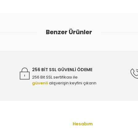
ularda yetersiz gördüğünüz noktaları öneri formunu kullanarak tarafımıza
Bu ürüne ilk yorumu siz yapın!
Benzer Ürünler
Yorum Yaz
1 ) - ORİJİNAL 55570089 - 1247511
256 BİT SSL GÜVENLİ ÖDEME
256 Bit SSL sertifikası ile
güvenli
alışverişin keyfini çıkarın
( KONUM 1 ) - ORİJİNAL 55570089 - 1247511
Gönder
1 ) - ORİJİNAL 55570089 - 1247511
Hesabım
u
Yeni Üyelik