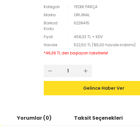
Kategori
YEDEK PARÇA
Marka
ORIJINAL
Barkod
6238415
Kodu
Fiyat
458,33 TL + KDV
Havale
522,50 TL (%5,00 havale indirimi)
*46,39 TL den başlayan taksitlerle!
Gelince Haber Ver
Yorumlar (0)
Taksit Seçenekleri