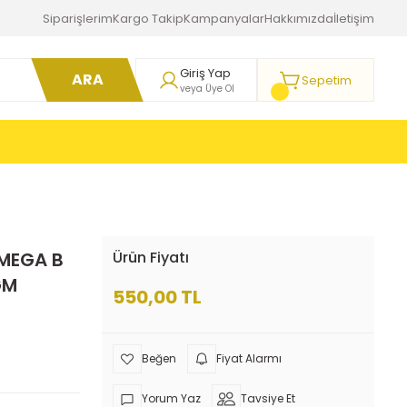
Siparişlerim
Kargo Takip
Kampanyalar
Hakkımızda
İletişim
Giriş Yap
ARA
Sepetim
veya Üye Ol
OMEGA B
Ürün Fiyatı
GM
550,00 TL
Fiyat Alarmı
Yorum Yaz
Tavsiye Et