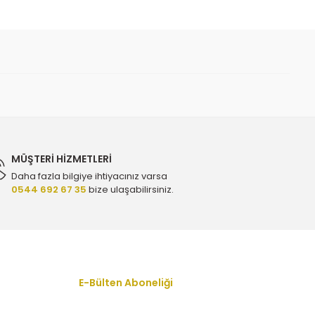
 iletebilirsiniz.
MÜŞTERİ HİZMETLERİ
Daha fazla bilgiye ihtiyacınız varsa
0544 692 67 35
bize ulaşabilirsiniz.
E-Bülten Aboneliği
En yeni fırsat, indirim ve kampanyalardan