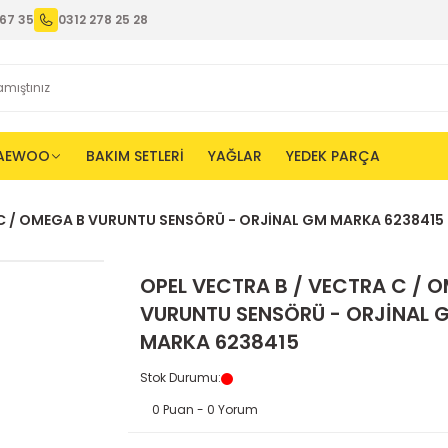
67 35
0312 278 25 28
AEWOO
BAKIM SETLERİ
YAĞLAR
YEDEK PARÇA
 C / OMEGA B VURUNTU SENSÖRÜ - ORJİNAL GM MARKA 6238415
OPEL VECTRA B / VECTRA C / 
VURUNTU SENSÖRÜ - ORJİNAL 
MARKA 6238415
Stok Durumu
:
0 Puan - 0 Yorum