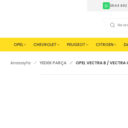
0544 692 
OPEL
CHEVROLET
PEUGEOT
CITROEN
D
Anasayfa
YEDEK PARÇA
OPEL VECTRA B / VECTRA