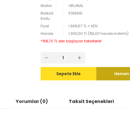
Marka
ORIJINAL
Barkod
5196691
Kodu
Fiyat
1.666,67 TL + KDV
Havale
1.900,00 TL (%5,00 havale indirimi)
*168,70 TL den başlayan taksitlerle!
Sepete Ekle
Hemen 
Yorumlar (0)
Taksit Seçenekleri
ularda yetersiz gördüğünüz noktaları öneri formunu kullanarak tarafımıza