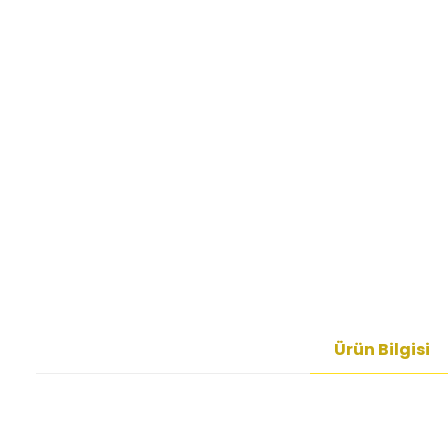
Ürün Bilgisi
Bu ürünün fiyat bilgisi, resim, ürün açıklamalarında ve diğer kon