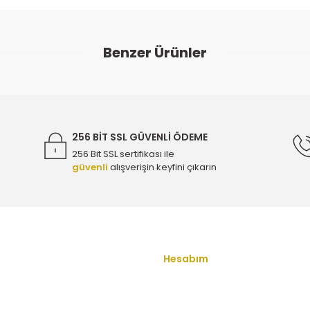
Bu ürüne ilk yorumu siz yapın!
Benzer Ürünler
Yorum Yaz
l Egzoz Sıcaklık Sensörü ( KONUM 1 ) - ORİJİNAL 55570089 - 124
4.500,00 TL
256 BİT SSL GÜVENLİ ÖDEME
256 Bit SSL sertifikası ile
güvenli
alışverişin keyfini çıkarın
( KONUM 1 ) - ORİJİNAL 55570089 - 1247511
Gönder
1 ) - ORİJİNAL 55570089 - 1247511
Hesabım
u
Yeni Üyelik