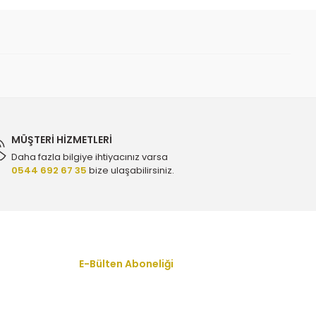
7511
MÜŞTERİ HİZMETLERİ
Daha fazla bilgiye ihtiyacınız varsa
0544 692 67 35
bize ulaşabilirsiniz.
E-Bülten Aboneliği
En yeni fırsat, indirim ve kampanyalardan
haberdar olmak için bültenimize kayıt olun.