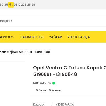
67 35
0312 278 25 28
AEWOO
BAKIM SETLERİ
YAĞLAR
YEDEK PARÇA
ak Orjinal 5196691 -13190848
Opel Vectra C Tutucu Kapak O
5196691 -13190848
Stok Durumu
:
0 Puan - 0 Yorum
Kategori
YEDEK PARÇA