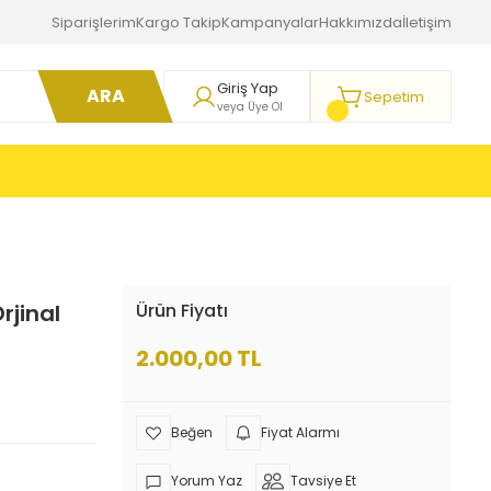
Siparişlerim
Kargo Takip
Kampanyalar
Hakkımızda
İletişim
Giriş Yap
ARA
Sepetim
veya Üye Ol
rjinal
Ürün Fiyatı
2.000,00 TL
Fiyat Alarmı
Yorum Yaz
Tavsiye Et