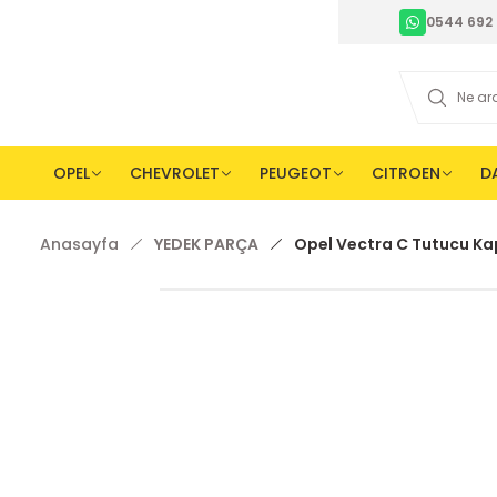
0544 692 
OPEL
CHEVROLET
PEUGEOT
CITROEN
D
Anasayfa
YEDEK PARÇA
Opel Vectra C Tutucu Kap