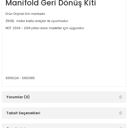
Manifold Geri Dönüş Kiti
Ürün Orijinal Gm markadır.
Z16XEL motor kodlu araçlar ile uyumludur.
NOT: 2004 - 2014 yılları arası modeller için uygundur.
ER
93191224 - 5850185
Yorumlar (0)
Taksit Seçenekleri
Bu ürüne ilk yorumu siz yapın!