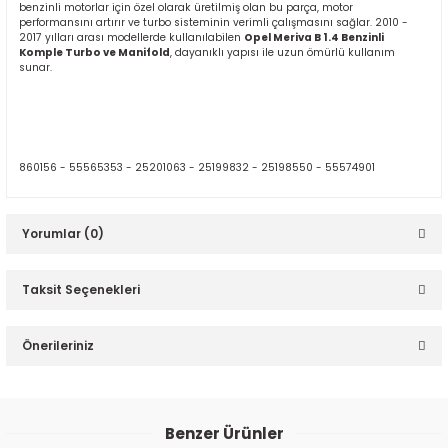
benzinli motorlar için özel olarak üretilmiş olan bu parça, motor
performansını artırır ve turbo sisteminin verimli çalışmasını sağlar. 2010 -
2017 yılları arası modellerde kullanılabilen
Opel Meriva B 1.4 Benzinli
Komple Turbo ve Manifold
, dayanıklı yapısı ile uzun ömürlü kullanım
sunar.
ER
860156 - 55565353 - 25201063 - 25199832 - 25198550 - 55574901
Yorumlar (0)
Taksit Seçenekleri
Bu ürüne ilk yorumu siz yapın!
Önerileriniz
Yorum Yaz
Bu ürünün fiyat bilgisi, resim, ürün açıklamalarında ve diğer
konularda yetersiz gördüğünüz noktaları öneri formunu
Benzer Ürünler
kullanarak tarafımıza iletebilirsiniz.