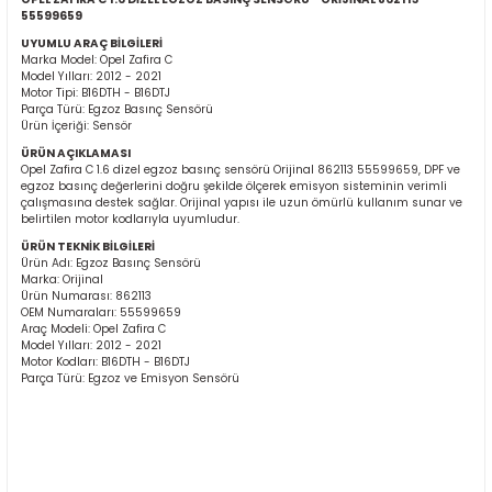
55599659
UYUMLU ARAÇ BİLGİLERİ
Marka Model: Opel Zafira C
Model Yılları: 2012 - 2021
Motor Tipi: B16DTH - B16DTJ
Parça Türü: Egzoz Basınç Sensörü
Ürün İçeriği: Sensör
ÜRÜN AÇIKLAMASI
Opel Zafira C 1.6 dizel egzoz basınç sensörü Orijinal 862113 55599659, DPF ve
ER
egzoz basınç değerlerini doğru şekilde ölçerek emisyon sisteminin verimli
çalışmasına destek sağlar. Orijinal yapısı ile uzun ömürlü kullanım sunar ve
belirtilen motor kodlarıyla uyumludur.
ÜRÜN TEKNİK BİLGİLERİ
Ürün Adı: Egzoz Basınç Sensörü
Marka: Orijinal
Ürün Numarası: 862113
OEM Numaraları: 55599659
Araç Modeli: Opel Zafira C
Model Yılları: 2012 - 2021
Motor Kodları: B16DTH - B16DTJ
Parça Türü: Egzoz ve Emisyon Sensörü