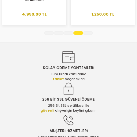
55489509
Ürün açıklamasında eksik bilgiler bulunuyor.
Ürün bilgilerinde hatalar bulunuyor.
4.950,00 TL
1.250,00 TL
Ürün fiyatı diğer sitelerden daha pahalı.
Bu ürüne benzer farklı alternatifler olmalı.
KOLAY ÖDEME YÖNTEMLERİ
Gönder
Tüm Kredi kartılarına
taksit
seçenekleri
256 BİT SSL GÜVENLİ ÖDEME
256 Bit SSL sertifikası ile
güvenli
alışverişin keyfini çıkarın
MÜŞTERİ HİZMETLERİ
Daha fazla bilgiye ihtiyacınız varsa