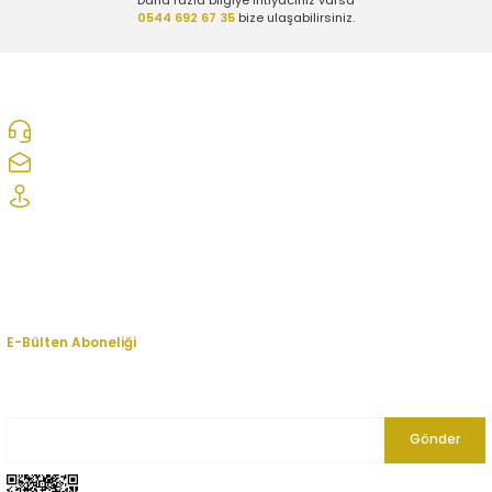
0544 692 67 35
bize ulaşabilirsiniz.
0312 278 25 28
ozcelikopelcom@gmail.com
Şaşmaz Oto Sanayi Sitesi 1. Cd. 2530. Sk. No:39 Etimesgut/ Ankara
Kurumsal
Hesabım
E-Bülten Aboneliği
En yeni fırsat, indirim ve kampanyalardan haberdar olmak için bültenimize
kayıt olun.
Gönder