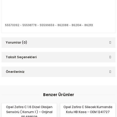
55570092 -
55598778 -
55599659 -
862088 -
862104 -
862113
Yorumlar (0)
Taksit Seçenekleri
Bu ürüne ilk yorumu siz yapın!
Önerileriniz
Yorum Yaz
Bu ürünün fiyat bilgisi, resim, ürün açıklamalarında ve diğer
konularda yetersiz gördüğünüz noktaları öneri formunu
Benzer Ürünler
kullanarak tarafımıza iletebilirsiniz.
Görüş ve önerileriniz için teşekkür ederiz.
Opel Zafira C 1.6 Dizel Oksijen
Opel Zafira C Silecek Kumanda
Sensörü ( Konum 1 ) - Orijinal
Kolu HB Kasa - OEM 1241727
Ürün resmi kalitesiz, bozuk veya görüntülenemiyor.