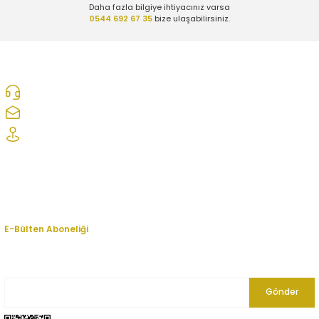
Daha fazla bilgiye ihtiyacınız varsa
0544 692 67 35
bize ulaşabilirsiniz.
0312 278 25 28
ozcelikopelcom@gmail.com
Şaşmaz Oto Sanayi Sitesi 1. Cd. 2530. Sk. No:39 Etimesgut/ Ankara
Kurumsal
Hesabım
E-Bülten Aboneliği
En yeni fırsat, indirim ve kampanyalardan haberdar olmak için bültenimize
kayıt olun.
Gönder