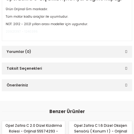
Ürün Orijinal Gm markadır.
Tüm motor kodlu araçlar ile uyumludur.
NOT: 2012 - 2021 yılları arası modeller için uygundur.
20921397 - 1240386
ER
Yorumlar (0)
Taksit Seçenekleri
Bu ürüne ilk yorumu siz yapın!
Önerileriniz
Yorum Yaz
Bu ürünün fiyat bilgisi, resim, ürün açıklamalarında ve diğer
konularda yetersiz gördüğünüz noktaları öneri formunu
Benzer Ürünler
kullanarak tarafımıza iletebilirsiniz.
Görüş ve önerileriniz için teşekkür ederiz.
Opel Zafira C 2.0 Dizel Kizdirma
Opel Zafira C 1.6 Dizel Oksijen
Rolesi - Orijinal 55574293 -
Sensörü ( Konum 1 ) - Orijinal
Ürün resmi kalitesiz, bozuk veya görüntülenemiyor.