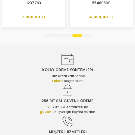
1237783
55489509
Ürün açıklamasında eksik bilgiler bulunuyor.
Ürün bilgilerinde hatalar bulunuyor.
7.000,00 TL
4.950,00 TL
Ürün fiyatı diğer sitelerden daha pahalı.
Bu ürüne benzer farklı alternatifler olmalı.
KOLAY ÖDEME YÖNTEMLERİ
Gönder
Tüm Kredi kartılarına
taksit
seçenekleri
256 BİT SSL GÜVENLİ ÖDEME
256 Bit SSL sertifikası ile
güvenli
alışverişin keyfini çıkarın
MÜŞTERİ HİZMETLERİ