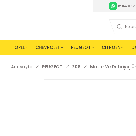
0544 692 
OPEL
CHEVROLET
PEUGEOT
CITROEN
D
Anasayfa
PEUGEOT
208
Motor Ve Debriyaj Ür