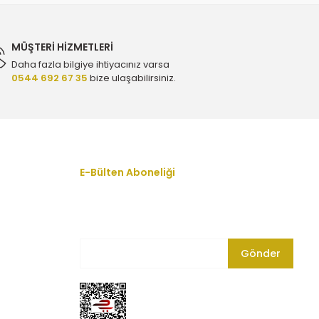
MÜŞTERİ HİZMETLERİ
Daha fazla bilgiye ihtiyacınız varsa
0544 692 67 35
bize ulaşabilirsiniz.
 - Orijinal 9805614880
 Triger Seti - Gates K01T360HOB
E-Bülten Aboneliği
En yeni fırsat, indirim ve kampanyalardan
haberdar olmak için bültenimize kayıt olun.
50,00 TL
Gönder
0