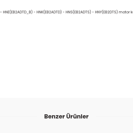
) - HNE(EB2ADTD_B) - HNK(EB2ADTD) - HNS(EB2ADTS) - HNY(EB2DTS) motor k
ularda yetersiz gördüğünüz noktaları öneri formunu kullanarak tarafımıza
Bu ürüne ilk yorumu siz yapın!
Benzer Ürünler
Yorum Yaz
0961080 - 3556990
Peugeot 208 1.5 Dizel Yağ Filtresi Kap