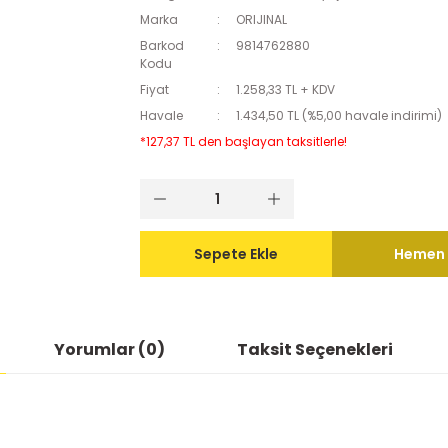
Marka
ORIJINAL
Barkod
9814762880
Kodu
Fiyat
1.258,33 TL + KDV
Havale
1.434,50 TL (%5,00 havale indirimi)
*127,37 TL den başlayan taksitlerle!
Sepete Ekle
Hemen 
Yorumlar (0)
Taksit Seçenekleri