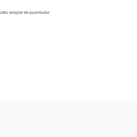
odlu araçlar ile uyumludur.
 iletebilirsiniz.
ağı - Febi 9814292780