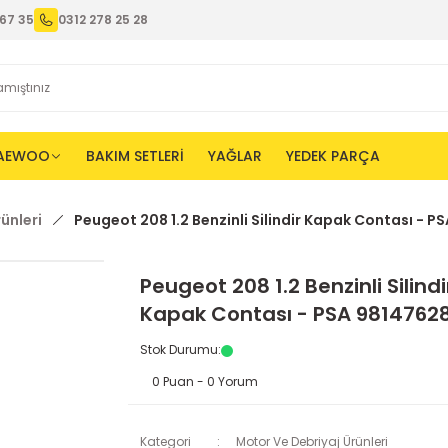
67 35
0312 278 25 28
AEWOO
BAKIM SETLERİ
YAĞLAR
YEDEK PARÇA
ünleri
Peugeot 208 1.2 Benzinli Silindir Kapak Contası - 
Peugeot 208 1.2 Benzinli Silindi
Kapak Contası - PSA 9814762
Stok Durumu
:
0 Puan - 0 Yorum
Kategori
Motor Ve Debriyaj Ürünleri