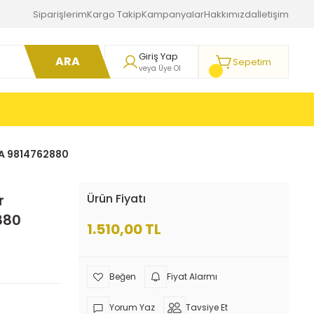
Siparişlerim
Kargo Takip
Kampanyalar
Hakkımızda
İletişim
Giriş Yap
ARA
Sepetim
veya Üye Ol
PSA 9814762880
r
Ürün Fiyatı
880
1.510,00 TL
Fiyat Alarmı
Yorum Yaz
Tavsiye Et