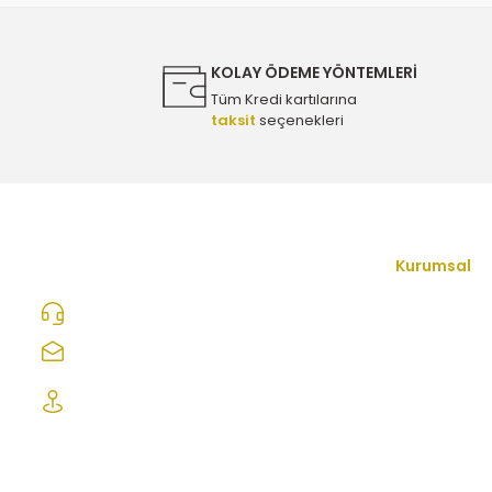
Ürün fiyatı diğer sitelerden daha pahalı.
Bu ürüne benzer farklı alternatifler olmalı.
750,00 TL
KOLAY ÖDEME YÖNTEMLERİ
Tüm Kredi kartılarına
taksit
seçenekleri
Peugeot 208 1.5 Dizel Eksantrik Triger Seti - Orijinal 16
3.250,00 TL
Peugeot 208 1.5 Dizel Eksantrik Mil Kiti 8 MM (Kapak + Mi
Kurumsal
İletişim Form
0312 278 25 28
33.500,00 TL
Hakkımızda
ozcelikopelcom@gmail.com
Mesafeli Satı
Şaşmaz Oto Sanayi Sitesi 1. Cd. 2530. Sk.
Peugeot 208 1.2 Benzinli Triger Seti - Orijinal 165451608
No:39 Etimesgut/ Ankara
Gizlilik ve Güv
İptal İade Koş
3.750,00 TL