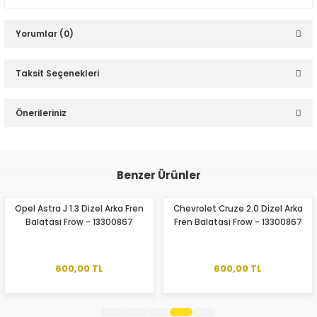
Yorumlar (0)
Taksit Seçenekleri
Bu ürüne ilk yorumu siz yapın!
Önerileriniz
Yorum Yaz
Bu ürünün fiyat bilgisi, resim, ürün açıklamalarında ve diğer
konularda yetersiz gördüğünüz noktaları öneri formunu
Benzer Ürünler
kullanarak tarafımıza iletebilirsiniz.
Görüş ve önerileriniz için teşekkür ederiz.
Opel Astra J 1.3 Dizel Arka Fren
Chevrolet Cruze 2.0 Dizel Arka
Balatasi Frow - 13300867
Fren Balatasi Frow - 13300867
Ürün resmi kalitesiz, bozuk veya görüntülenemiyor.
Ürün açıklamasında eksik bilgiler bulunuyor.
Ürün bilgilerinde hatalar bulunuyor.
600,00 TL
600,00 TL
Ürün fiyatı diğer sitelerden daha pahalı.
Bu ürüne benzer farklı alternatifler olmalı.