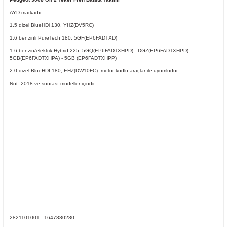
AYD markadır.
1.5 dizel BlueHDi 130, YHZ(DV5RC)
1.6 benzinli PureTech 180,
5GF(EP6FADTXD)
1.6 benzin/elektrik Hybrid 225,
5GQ(EP6FADTXHPD) -
DGZ(EP6FADTXHPD) -
5GB(EP6FADTXHPA) -
5GB (EP6FADTXHPP)
2.0 dizel BlueHDI 180,
EHZ(DW10FC)
motor kodlu araçlar ile uyumludur.
ER
Not: 2018 ve sonrası modeller içindir.
2821101001 - 1647880280