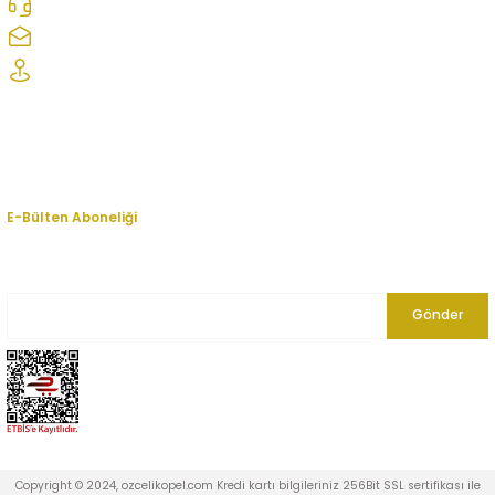
0312 278 25 28
ozcelikopelcom@gmail.com
Şaşmaz Oto Sanayi Sitesi 1. Cd. 2530. Sk. No:39 Etimesgut/ Ankara
Kurumsal
Hesabım
E-Bülten Aboneliği
En yeni fırsat, indirim ve kampanyalardan haberdar olmak için bültenimize
kayıt olun.
Gönder
Copyright © 2024, ozcelikopel.com Kredi kartı bilgileriniz 256Bit SSL sertifikası ile