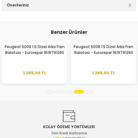
Önerileriniz
Yorum Yaz
Bu ürünün fiyat bilgisi, resim, ürün açıklamalarında ve diğer
konularda yetersiz gördüğünüz noktaları öneri formunu
Benzer Ürünler
kullanarak tarafımıza iletebilirsiniz.
Görüş ve önerileriniz için teşekkür ederiz.
Peugeot 5008 1.6 Dizel Arka Fren
Peugeot 5008 1.5 Dizel Arka Fren
Balatası - Eurorepar 1619791280
Balatası - Eurorepar 1619791280
Ürün resmi kalitesiz, bozuk veya görüntülenemiyor.
Ürün açıklamasında eksik bilgiler bulunuyor.
Ürün bilgilerinde hatalar bulunuyor.
1.265,00 TL
1.265,00 TL
Ürün fiyatı diğer sitelerden daha pahalı.
Bu ürüne benzer farklı alternatifler olmalı.
KOLAY ÖDEME YÖNTEMLERİ
Gönder
Tüm Kredi kartılarına
taksit
seçenekleri