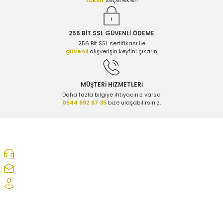
256 BİT SSL GÜVENLİ ÖDEME
256 Bit SSL sertifikası ile
güvenli
alışverişin keyfini çıkarın
MÜŞTERİ HİZMETLERİ
Daha fazla bilgiye ihtiyacınız varsa
0544 692 67 35
bize ulaşabilirsiniz.
0312 278 25 28
ozcelikopelcom@gmail.com
Şaşmaz Oto Sanayi Sitesi 1. Cd. 2530. Sk. No:39 Etimesgut/ Ankara
Kurumsal