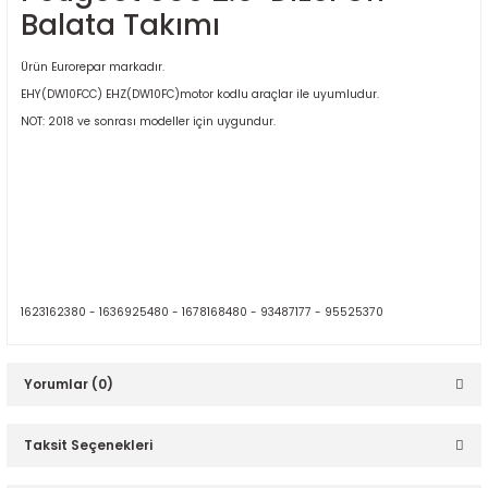
Balata Takımı
Ürün Eurorepar markadır.
EHY(DW10FCC) EHZ(DW10FC)motor kodlu araçlar ile uyumludur.
NOT: 2018 ve sonrası modeller için uygundur.
ER
1623162380 - 1636925480 - 1678168480 - 93487177 - 95525370
Yorumlar (0)
Taksit Seçenekleri
Bu ürüne ilk yorumu siz yapın!