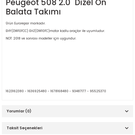
Peugeot 508 2.0 Dizel Ön
Balata Takımı
Ürün Eurorepar markadır.
EHY(DW10FCC) EHZ(DW10FC)motor kodlu araçlar ile uyumludur.
NOT: 2018 ve sonrası modeller için uygundur.
ER
1623162380 - 1636925480 - 1678168480 - 93487177 - 95525370
Yorumlar (0)
Taksit Seçenekleri