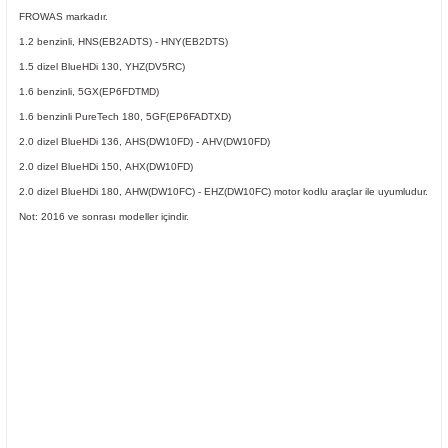
FROWAS markadır.
1.2 benzinli,
HNS(EB2ADTS) -
HNY(EB2DTS)
1.5 dizel BlueHDi 130, YHZ(DV5RC)
1.6 benzinli, 5GX(EP6FDTMD)
1.6 benzinli PureTech 180,
5GF(EP6FADTXD)
2.0 dizel BlueHDi 136,
AHS(DW10FD) -
AHV(DW10FD)
ER
2.0 dizel BlueHDi 150, AHX(DW10FD)
2.0 dizel BlueHDi 180, AHW(DW10FC) - EHZ(DW10FC) motor kodlu araçlar ile uyumludur.
Not: 2016 ve sonrası modeller içindir.