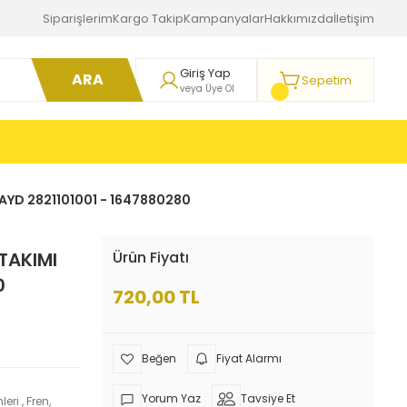
Siparişlerim
Kargo Takip
Kampanyalar
Hakkımızda
İletişim
Giriş Yap
ARA
Sepetim
veya Üye Ol
AYD 2821101001 - 1647880280
TAKIMI
Ürün Fiyatı
0
720,00 TL
Fiyat Alarmı
Yorum Yaz
Tavsiye Et
leri
,
Fren,