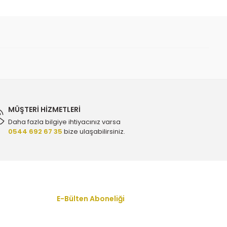
 iletebilirsiniz.
n Balatasi Frow - 13300867
MÜŞTERİ HİZMETLERİ
Daha fazla bilgiye ihtiyacınız varsa
0544 692 67 35
bize ulaşabilirsiniz.
 Frow - 13300867
 13300867
E-Bülten Aboneliği
En yeni fırsat, indirim ve kampanyalardan