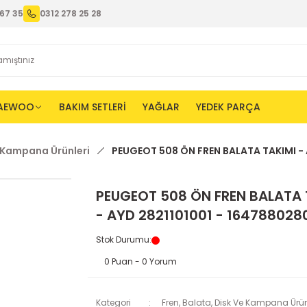
67 35
0312 278 25 28
AEWOO
BAKIM SETLERİ
YAĞLAR
YEDEK PARÇA
e Kampana Ürünleri
PEUGEOT 508 ÖN FREN BALATA TAKIMI - 
PEUGEOT 508 ÖN FREN BALATA 
- AYD 2821101001 - 164788028
Stok Durumu
:
0 Puan - 0 Yorum
Kategori
Fren, Balata, Disk Ve Kampana Ürün