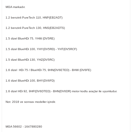
MGA markadır.
1.2 benzinli
PureTech 110, HNP(EB2ADT)
1.2 benzinli
PureTech 130, HNS(EB2ADTS)
1.5 dizel BlueHDi 75, YHW (DV5RE)
ER
1.5 dizel BlueHDi 100,
YHY(DV5RD) -
YHT(DV5RCF)
1.5 dizel BlueHDi 130, YHZ(DV5RC)
1.6 dizel HDi 75 / BlueHDi 75, 9HN(DV6ETED) - BHW (DV6FE)
1.6 dizel BlueHDi 100, BHY(DV6FD)
1.6 dizel HDi 92,
9HP(DV6DTED) -
BHN(DV6DR)
motor kodlu araçlar ile uyumludur.
Not: 2018 ve sonrası modeller içindir.
MGA 56602 - 1647880280