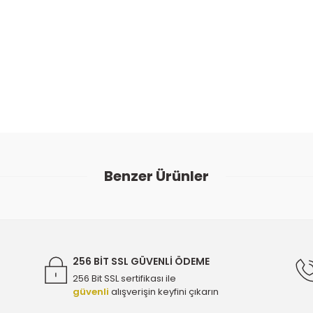
ularda yetersiz gördüğünüz noktaları öneri formunu kullanarak tarafımıza
Bu ürüne ilk yorumu siz yapın!
Benzer Ürünler
Yorum Yaz
nal 9812376480 - 103649037
Peugeot Rifter 1.2 Benzinli Mo
256 BİT SSL GÜVENLİ ÖDEME
256 Bit SSL sertifikası ile
güvenli
alışverişin keyfini çıkarın
9675226780
Peugeot Rifter 1.2 Benzinli Ateşleme Bobini -