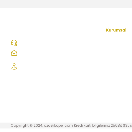
2.500,00 TL
Peugeot Rifter 1.5 Dizel Kızdırma Bujisi - Eurorepar 16
Kurumsal
İletişim Form
0312 278 25 28
300,00 TL
Hakkımızda
ozcelikopelcom@gmail.com
Mesafeli Satı
Şaşmaz Oto Sanayi Sitesi 1. Cd. 2530. Sk.
No:39 Etimesgut/ Ankara
Gizlilik ve Güv
İptal İade Koş
Kişisel Veriler
Sıkça Sorulan
Copyright © 2024, ozcelikopel.com Kredi kartı bilgileriniz 256Bit SSL s