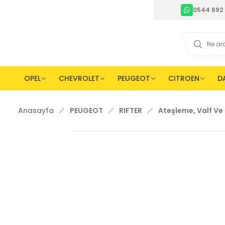
0544 692 
OPEL
CHEVROLET
PEUGEOT
CITROEN
D
Anasayfa
PEUGEOT
RIFTER
Ateşleme, Valf Ve E