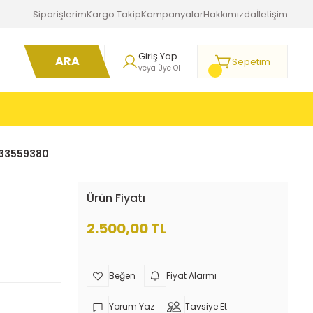
Siparişlerim
Kargo Takip
Kampanyalar
Hakkımızda
İletişim
Giriş Yap
ARA
Sepetim
veya Üye Ol
1633559380
Ürün Fiyatı
2.500,00 TL
Fiyat Alarmı
Yorum Yaz
Tavsiye Et