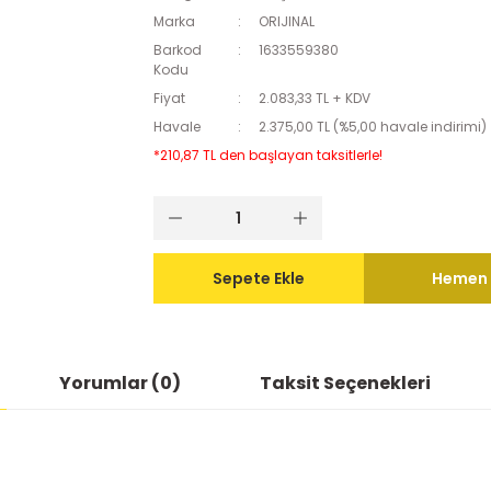
Marka
ORIJINAL
Barkod
1633559380
Kodu
Fiyat
2.083,33 TL + KDV
Havale
2.375,00 TL (%5,00 havale indirimi)
*210,87 TL den başlayan taksitlerle!
Sepete Ekle
Hemen 
Yorumlar (0)
Taksit Seçenekleri