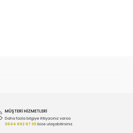
 iletebilirsiniz.
tor Vuruntu Sensörü - Orijinal 9632754980 - 5946.31
1.000,00 TL
MÜŞTERİ HİZMETLERİ
Daha fazla bilgiye ihtiyacınız varsa
0544 692 67 35
bize ulaşabilirsiniz.
 Psa 9808653680