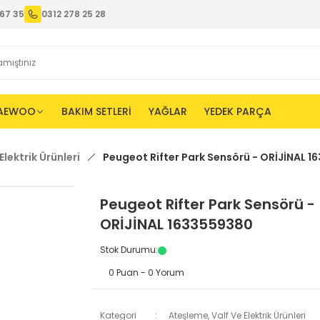
67 35
0312 278 25 28
AEWOO
BAKIM SETLERİ
YAĞLAR
YEDEK PARÇA
lektrik Ürünleri
Peugeot Rifter Park Sensörü - ORİJİNAL 
Peugeot Rifter Park Sensörü -
ORİJİNAL 1633559380
Stok Durumu
:
0 Puan - 0 Yorum
Kategori
Ateşleme, Valf Ve Elektrik Ürünleri