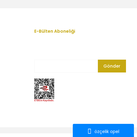
E-Bülten Aboneliği
En yeni fırsat, indirim ve kampanyalardan
haberdar olmak için bültenimize kayıt olun.
Gönder
özçelik opel