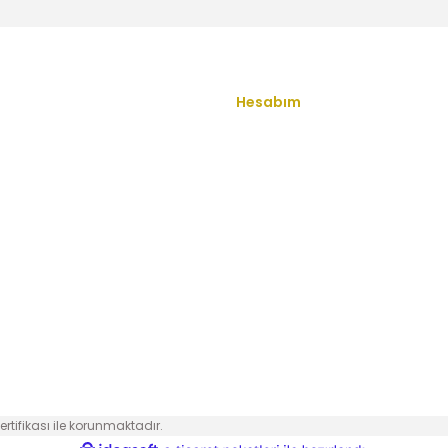
Gönder
3.000,00 TL
84975980
Hesabım
u
Yeni Üyelik
Üye Girişi
ş Sözleşmesi
Şifremi Unuttum
enlik
İletişim
ullari
Havale Bildirim Formu
 Politikası
Kargo Takibi
 Sorular
ertifikası ile korunmaktadır.