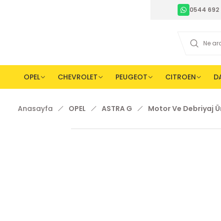
0544 692 
OPEL
CHEVROLET
PEUGEOT
CITROEN
D
Anasayfa
OPEL
ASTRA G
Motor Ve Debriyaj Ü