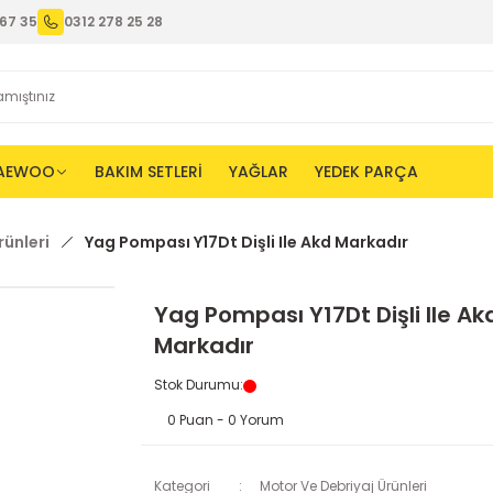
67 35
0312 278 25 28
AEWOO
BAKIM SETLERİ
YAĞLAR
YEDEK PARÇA
rünleri
Yag Pompası Y17Dt Dişli Ile Akd Markadır
Yag Pompası Y17Dt Dişli Ile Ak
Markadır
Stok Durumu
:
0 Puan - 0 Yorum
Kategori
Motor Ve Debriyaj Ürünleri