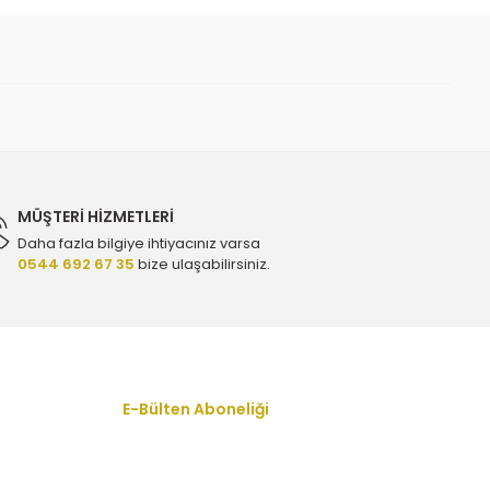
or Montaj Braketi - Y.T.T Y1311 - 5684055 - 90539246
500,00 TL
MÜŞTERİ HİZMETLERİ
Daha fazla bilgiye ihtiyacınız varsa
0544 692 67 35
bize ulaşabilirsiniz.
tik Vites) - Kraftvoll 10010290 - 90538576
0,00 TL
örü - Orijinal 24426048 - 1238440
E-Bülten Aboneliği
En yeni fırsat, indirim ve kampanyalardan
haberdar olmak için bültenimize kayıt olun.
TL