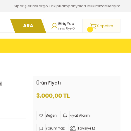
Siparişlerim
Kargo Takip
Kampanyalar
Hakkımızda
İletişim
Giriş Yap
ARA
Sepetim
veya Üye Ol
d
Ürün Fiyatı
3.000,00 TL
Fiyat Alarmı
Yorum Yaz
Tavsiye Et