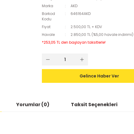
Marka
AKD
Barkod
646164AKD
Kodu
Fiyat
2.500,00 TL + KDV
Havale
2.850,00 TL (%5,00 havale indirimi)
*253,05 TL den başlayan taksitlerle!
Gelince Haber Ver
Yorumlar (0)
Taksit Seçenekleri
ularda yetersiz gördüğünüz noktaları öneri formunu kullanarak tarafımıza