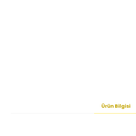
Ürün Bilgisi
Bu ürünün fiyat bilgisi, resim, ürün açıklamalarında ve diğer kon