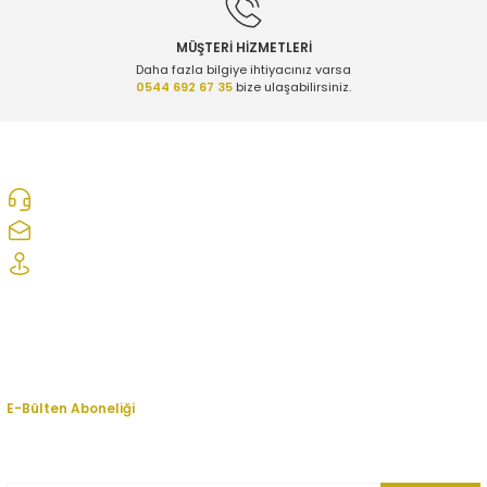
MÜŞTERİ HİZMETLERİ
Daha fazla bilgiye ihtiyacınız varsa
0544 692 67 35
bize ulaşabilirsiniz.
ER
0312 278 25 28
ozcelikopelcom@gmail.com
Şaşmaz Oto Sanayi Sitesi 1. Cd. 2530. Sk. No:39 Etimesgut/ Ankara
Kurumsal
Hesabım
E-Bülten Aboneliği
En yeni fırsat, indirim ve kampanyalardan haberdar olmak için bültenimize
kayıt olun.