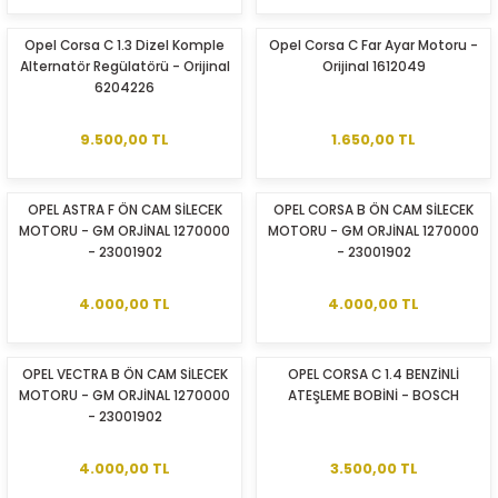
Opel Corsa C 1.3 Dizel Komple
Opel Corsa C Far Ayar Motoru -
Alternatör Regülatörü - Orijinal
Orijinal 1612049
6204226
9.500,00 TL
1.650,00 TL
ER
OPEL ASTRA F ÖN CAM SİLECEK
OPEL CORSA B ÖN CAM SİLECEK
MOTORU - GM ORJİNAL 1270000
MOTORU - GM ORJİNAL 1270000
- 23001902
- 23001902
4.000,00 TL
4.000,00 TL
OPEL VECTRA B ÖN CAM SİLECEK
OPEL CORSA C 1.4 BENZİNLİ
MOTORU - GM ORJİNAL 1270000
ATEŞLEME BOBİNİ - BOSCH
- 23001902
4.000,00 TL
3.500,00 TL