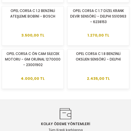
OPEL CORSA C 1.2 BENZİNLİ
OPEL CORSA C 1.7 DİZEL KRANK
ATEŞLEME BOBİNİ - BOSCH
DEVİR SENSÖRÜ - DELPHI SS10963
- 6238153
3.500,00 TL
1.270,00 TL
OPEL CORSA C ÖN CAM SİLECEK
OPEL CORSA C 1.8 BENZİNLİ
MOTORU - GM ORJİNAL 1270000
OKSİJEN SENSÖRÜ - DELPHİ
- 23001902
4.000,00 TL
2.435,00 TL
KOLAY ÖDEME YÖNTEMLERİ
Tüm Kredi kartılarına