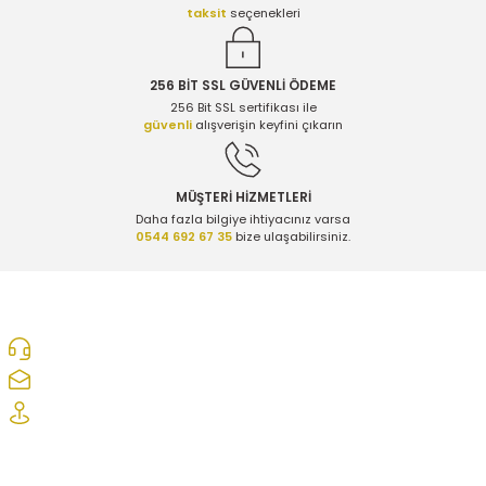
taksit
seçenekleri
256 BİT SSL GÜVENLİ ÖDEME
256 Bit SSL sertifikası ile
güvenli
alışverişin keyfini çıkarın
MÜŞTERİ HİZMETLERİ
Daha fazla bilgiye ihtiyacınız varsa
0544 692 67 35
bize ulaşabilirsiniz.
0312 278 25 28
ozcelikopelcom@gmail.com
Şaşmaz Oto Sanayi Sitesi 1. Cd. 2530. Sk. No:39 Etimesgut/ Ankara
Kurumsal