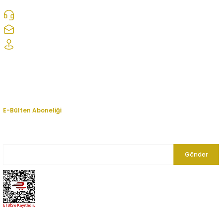
0312 278 25 28
ozcelikopelcom@gmail.com
Şaşmaz Oto Sanayi Sitesi 1. Cd. 2530. Sk. No:39 Etimesgut/ Ankara
Kurumsal
Hesabım
E-Bülten Aboneliği
En yeni fırsat, indirim ve kampanyalardan haberdar olmak için bültenimize
kayıt olun.
Gönder