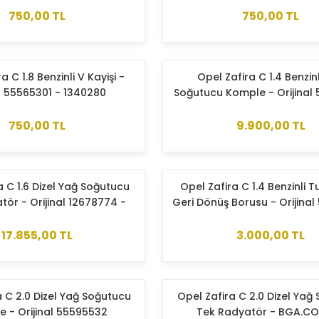
750,00 TL
750,00 TL
a C 1.8 Benzinli V Kayişi -
Opel Zafira C 1.4 Benzin
 55565301 - 1340280
Soğutucu Komple - Orijinal
- 650039
750,00 TL
9.900,00 TL
a C 1.6 Dizel Yağ Soğutucu
Opel Zafira C 1.4 Benzinli T
tör - Orijinal 12678774 -
Geri Dönüş Borusu - Orijina
650216
- 860422
17.855,00 TL
3.000,00 TL
a C 2.0 Dizel Yağ Soğutucu
Opel Zafira C 2.0 Dizel Yağ
 - Orijinal 55595532
Tek Radyatör - BGA.C