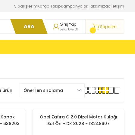
Siparişlerim
Kargo Takip
Kampanyalar
Hakkımızda
İletişim
Giriş Yap
ARA
Sepetim
veya Üye Ol
 ürün
t Kapak
Opel Zafıra C 2.0 Dizel Motor Kulağı
 - 638203
Sol Ön - DK 3028 - 13248607