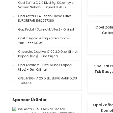
Opel Zafira C 2.0 Dizel Egr Düzenleyici
Vakum Subabı - Orijinal 851287
Opel Astra K 1.4 Benzinli Hava Filtresi -
EUROREPAR 1682257380
Opel Zafir
Gaz Pedalı (Otomatik Vites) - Orijinal
Gates
Opel İnsignia A Yağ Karter Contası -
Yan - 55573794
Chevrolet Captiva C100 2.0 Dizel Silindir
Kapağı (Boş) - Gm Orijinal
Opel Antara 2.0 Dizel Silindir Kapağı
Opel Zafir
(Boş) - Gm Orijinal
Tek Radya
OPEL İNSİGNİA 20 DİZEL EMME MANİFOLDU
- ORJİNAL
Sponsor Ürünler
Opel Zafir
Komple