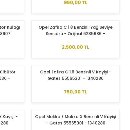
950,00 TL
tor Kulağı
Opel Zafira C 1.8 Benzinli Yağ Seviye
48607
Sensörü - Orijinal 6235686 -
55353335
2.500,00 TL
Külbütör
Opel Zafira C 1.6 Benzinli V Kayişi -
036 -
Gates 55565301 - 1340280
750,00 TL
V Kayişi -
Opel Mokka / Mokka X Benzinli V Kayişi
0280
- Gates 55565301 - 1340280