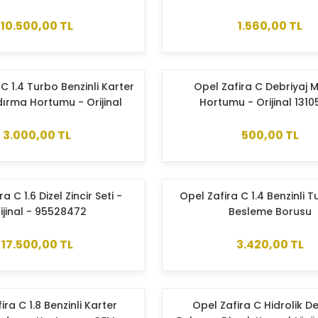
10.500,00 TL
1.560,00 TL
C 1.4 Turbo Benzinli Karter
Opel Zafira C Debriyaj 
ırma Hortumu - Orijinal
Hortumu - Orijinal 131
25193343
3.000,00 TL
500,00 TL
a C 1.6 Dizel Zincir Seti -
Opel Zafira C 1.4 Benzinli 
ijinal - 95528472
Besleme Borusu
17.500,00 TL
3.420,00 TL
ira C 1.8 Benzinli Karter
Opel Zafira C Hidrolik De