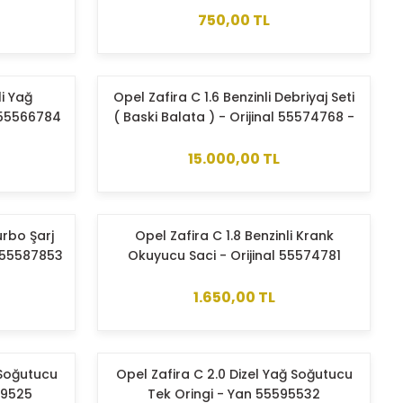
750,00 TL
li Yağ
Opel Zafira C 1.6 Benzinli Debriyaj Seti
 55566784
( Baski Balata ) - Orijinal 55574768 -
664295
15.000,00 TL
urbo Şarj
Opel Zafira C 1.8 Benzinli Krank
l 55587853
Okuyucu Saci - Orijinal 55574781
1.650,00 TL
 Soğutucu
Opel Zafira C 2.0 Dizel Yağ Soğutucu
O9525
Tek Oringi - Yan 55595532