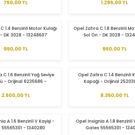
750,00 TL
1.295,00 TL
C 1.4 Benzinli Motor Kulağı
Opel Zafıra C 1.8 Benzinli Mo
 - DK 3028 - 13248607
Sol Ön - DK 3028 - 132
950,00 TL
950,00 TL
a C 1.6 Benzinli Yağ Seviye
Opel Zafira C 1.4 Benzinli 
ü - Orijinal 6235686 -
Kapaği - Orijinal 25203
55353335
55573746
2.500,00 TL
8.350,00 TL
ia A 1.6 Benzinli V Kayişi -
Opel Insignia A 1.8 Benzinli 
 55565301 - 1340280
Gates 55565301 - 134