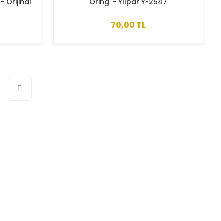
 Orijinal
Oringi - Yılpar Y-2547
70,00 TL