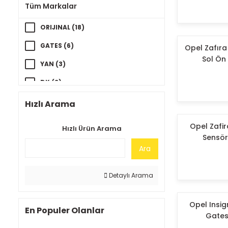
Tüm Markalar
ORIJINAL (18)
GATES (6)
Opel Zafıra 
Sol Ön
YAN (3)
DK (3)
YILPAR (2)
Hızlı Arama
OEM (1)
Opel Zafir
Hızlı Ürün Arama
Sensör
LUK (1)
Ara
BGA İNGİLİZ (1)
ELRİNG (1)
Detaylı Arama
Opel Insign
En Populer Olanlar
Gates