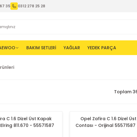
67 35
0312 278 25 28
AEWOO
BAKIM SETLERİ
YAĞLAR
YEDEK PARÇA
rünleri
Toplam 36
ra C 1.6 Dizel Üst Kapak
Opel Zafira C 1.6 Dizel Üs
Elring 811.670 - 55571587
Contası - Orijinal 55571587