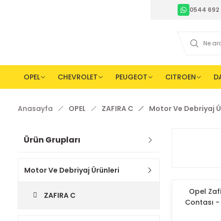
0544 692 
OPEL
CHEVROLET
PEUGEOT
CITROEN
D
Anasayfa
OPEL
ZAFIRA C
Motor Ve Debriyaj Ü
Ürün Grupları
Motor Ve Debriyaj Ürünleri
Opel Zafi
ZAFIRA C
Contası - 