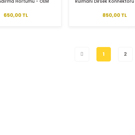
ndırma Hortumu - OEM
Rulmanı Dirsek Konnektörü -
55556495
55352050
650,00 TL
850,00 TL
1
2