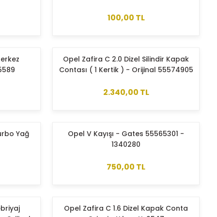
100,00 TL
Merkez
Opel Zafira C 2.0 Dizel Silindir Kapak
05589
Contası ( 1 Kertik ) - Orijinal 55574905
2.340,00 TL
Turbo Yağ
Opel V Kayışı - Gates 55565301 -
1340280
750,00 TL
briyaj
Opel Zafira C 1.6 Dizel Kapak Conta